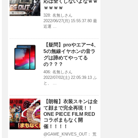
応は全くしないよなｗｗ
ｗｗｗｗ
328: 名無しさん
2022/06/27(月) 15:55:37.80 最
近運 …
【疑問】proやエアー4、
5の無線イヤホンの音ラ
グは諦めてやってる
の？？？
406: 名無しさん
2022/07/02(土) 22:05:39.13 ふ
と、 …
【朗報】衣装スキンは全
て顔まで完全再現！！
ONE PIECE FILM RED
コラボまもなく開
催！！！！
@GAME_KNIVES_OUT： 荒