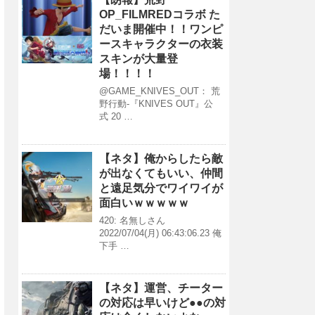
OP_FILMREDコラボ た
だいま開催中！！ワンピ
ースキャラクターの衣装
スキンが大量登
場！！！！
@GAME_KNIVES_OUT： 荒
野行動-『KNIVES OUT』公
式 20 …
【ネタ】俺からしたら敵
が出なくてもいい、仲間
と遠足気分でワイワイが
面白いｗｗｗｗｗ
420: 名無しさん
2022/07/04(月) 06:43:06.23 俺
下手 …
【ネタ】運営、チーター
の対応は早いけど●●の対