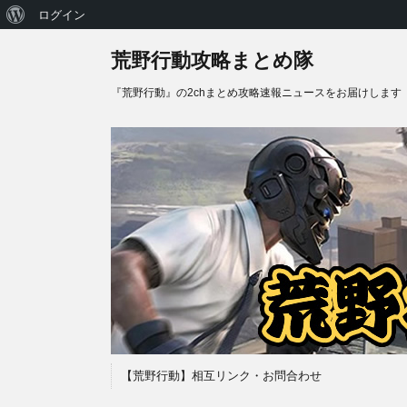
WordPress
ログイン
に
荒野行動攻略まとめ隊
つ
『荒野行動』の2chまとめ攻略速報ニュースをお届けします
い
て
【荒野行動】相互リンク・お問合わせ