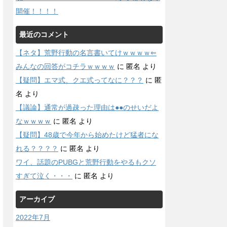
開催！！！！
最近のコメント
【ネタ】荒野行動の名言書いてけｗｗｗｗ⇐
みんなの回答がコチラｗｗｗｗ
に
匿名
より
【疑問】エマ式、クエ式ってなに？？？
に
匿
名
より
【議論】通常が過疎った理由は●●のせいだよ
なｗｗｗｗ
に
匿名
より
【疑問】48歳で今年から始めたけど猛者にな
れる？？？？
に
匿名
より
ワイ、話題のPUBGと荒野行動をやるもクソ
すぎて泣く・・・
に
匿名
より
アーカイブ
2022年7月