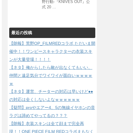
野行動-『KNIVES OUT』公
式 20 …
最近の投稿
【朗報】荒野OP_FILMREDコラボ ただいま開
催中！！ワンピースキャラクターの衣装スキ
ンが大量登場！！！！
【ネタ】俺からしたら敵が出なくてもいい、
仲間と遠足気分でワイワイが面白いｗｗｗｗ
ｗ
【ネタ】運営、チーターの対応は早いけど●●
の対応は全くしないよなｗｗｗｗｗｗ
【疑問】proやエアー4、5の無線イヤホンの音
ラグは諦めてやってるの？？？
【朗報】衣装スキンは全て顔まで完全再
現！！ONE PIECE FILM REDコラボまもなく