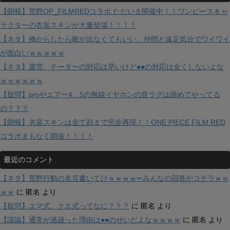
【朗報】荒野OP_FILMREDコラボ ただいま開催中！！ワンピースキャ
ラクターの衣装スキンが大量登場！！！！
【ネタ】俺からしたら敵が出なくてもいい、仲間と遠足気分でワイワイ
が面白いｗｗｗｗｗ
【ネタ】運営、チーターの対応は早いけど●●の対応は全くしないよな
ｗｗｗｗｗｗ
【疑問】proやエアー4、5の無線イヤホンの音ラグは諦めてやってる
の？？？
【朗報】衣装スキンは全て顔まで完全再現！！ONE PIECE FILM RED
コラボまもなく開催！！！！
最近のコメント
【ネタ】荒野行動の名言書いてけｗｗｗｗ⇐みんなの回答がコチラｗｗ
ｗｗ
に
匿名
より
【疑問】エマ式、クエ式ってなに？？？
に
匿名
より
【議論】通常が過疎った理由は●●のせいだよなｗｗｗｗ
に
匿名
より