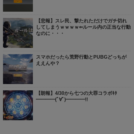
【悲報】スレ民、撃たれただけでガチ切れ
してしまうｗｗｗｗ⇐ルール内の正当な行動
なのに・・・
スマホだったら荒野行動とPUBGどっちが
ええんや？
【朗報】4/30から七つの大罪コラボｷﾀ
━━━━(ﾟ∀ﾟ)━━━━!!