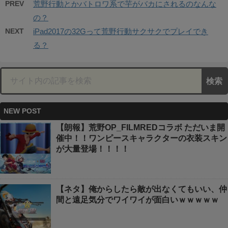
PREV
荒野行動とかバトロワ系で芋がバカにされるのなんな
の？
NEXT
iPad2017の32Gって荒野行動サクサクでプレイでき
る？
NEW POST
【朗報】荒野OP_FILMREDコラボ ただいま開
催中！！ワンピースキャラクターの衣装スキン
が大量登場！！！！
【ネタ】俺からしたら敵が出なくてもいい、仲
間と遠足気分でワイワイが面白いｗｗｗｗｗ