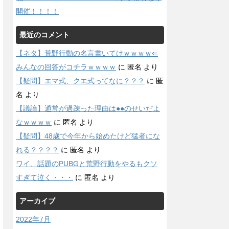
開催！！！！
最近のコメント
【ネタ】荒野行動の名言書いてけｗｗｗｗ⇐
みんなの回答がコチラｗｗｗｗ
に
匿名
より
【疑問】エマ式、クエ式ってなに？？？
に
匿
名
より
【議論】通常が過疎った理由は●●のせいだよ
なｗｗｗｗ
に
匿名
より
【疑問】48歳で今年から始めたけど猛者にな
れる？？？？
に
匿名
より
ワイ、話題のPUBGと荒野行動をやるもクソ
すぎて泣く・・・
に
匿名
より
アーカイブ
2022年7月