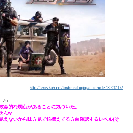
http://krsw.5ch.net/test/read.cgi/gamesm/1543926115/
0.26
致命的な弱点があることに気づいた。
せんw
見えないから味方見て銃構えてる方向確認するレベル(そ