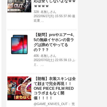
応は全くしないよなｗｗ
ｗｗｗｗ
328: 名無しさん
2022/06/27(月) 15:55:37.80 最
近運 …
【疑問】proやエアー4、
5の無線イヤホンの音ラ
グは諦めてやってる
の？？？
406: 名無しさん
2022/07/02(土) 22:05:39.13 ふ
と、 …
【朗報】衣装スキンは全
て顔まで完全再現！！
ONE PIECE FILM RED
コラボまもなく開
催！！！！
@GAME_KNIVES_OUT： 荒