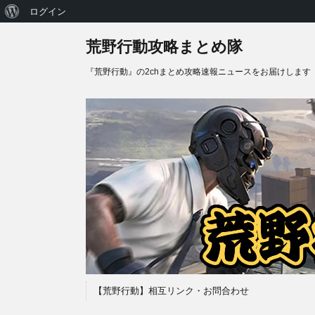
WordPress
ログイン
に
荒野行動攻略まとめ隊
つ
『荒野行動』の2chまとめ攻略速報ニュースをお届けします
い
て
【荒野行動】相互リンク・お問合わせ