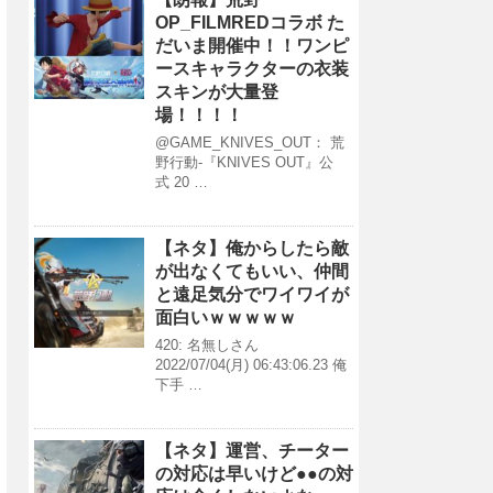
OP_FILMREDコラボ た
だいま開催中！！ワンピ
ースキャラクターの衣装
スキンが大量登
場！！！！
@GAME_KNIVES_OUT： 荒
野行動-『KNIVES OUT』公
式 20 …
【ネタ】俺からしたら敵
が出なくてもいい、仲間
と遠足気分でワイワイが
面白いｗｗｗｗｗ
420: 名無しさん
2022/07/04(月) 06:43:06.23 俺
下手 …
【ネタ】運営、チーター
の対応は早いけど●●の対