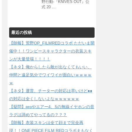
野行動-『KNIVES OUT』公
式 20 …
最近の投稿
【朗報】荒野OP_FILMREDコラボ ただいま開
催中！！ワンピースキャラクターの衣装スキ
ンが大量登場！！！！
【ネタ】俺からしたら敵が出なくてもいい、
仲間と遠足気分でワイワイが面白いｗｗｗｗ
ｗ
【ネタ】運営、チーターの対応は早いけど●●
の対応は全くしないよなｗｗｗｗｗｗ
【疑問】proやエアー4、5の無線イヤホンの音
ラグは諦めてやってるの？？？
【朗報】衣装スキンは全て顔まで完全再
現！！ONE PIECE FILM REDコラボまもなく