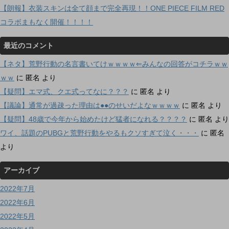
【朗報】衣装スキンは全て顔まで完全再現！！ONE PIECE FILM RED
コラボまもなく開催！！！！
最近のコメント
【ネタ】荒野行動の名言書いてけｗｗｗｗ⇐みんなの回答がコチラｗｗ
ｗｗ
に
匿名
より
【疑問】エマ式、クエ式ってなに？？？
に
匿名
より
【議論】通常が過疎った理由は●●のせいだよなｗｗｗｗ
に
匿名
より
【疑問】48歳で今年から始めたけど猛者になれる？？？？
に
匿名
より
ワイ、話題のPUBGと荒野行動をやるもクソすぎて泣く・・・
に
匿名
より
アーカイブ
2022年7月
2022年6月
2022年5月