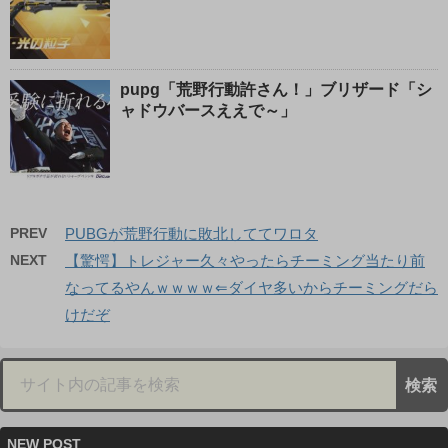
pupg「荒野行動許さん！」ブリザード「シ
ャドウバースええで～」
PREV
PUBGが荒野行動に敗北しててワロタ
NEXT
【驚愕】トレジャー久々やったらチーミング当たり前
なってるやんｗｗｗｗ⇐ダイヤ多いからチーミングだら
けだぞ
NEW POST