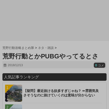
荒野行動攻略まとめ隊
>
ネタ・雑談
>
荒野行動とかPUBGやってるとさ
0
2018/12/13
コメ
人気記事ランキング
【疑問】最近抜ける奴多すぎじゃね？ ⇐雰囲気良
さそうなのに抜けていくのは意味が分からない