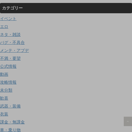
カテゴリー
イベント
エロ
ネタ・雑談
バグ・不具合
メンテ・アプデ
不満・要望
公式情報
動画
攻略情報
未分類
歓喜
武器・装備
衣装
課金・無課金
車・乗り物