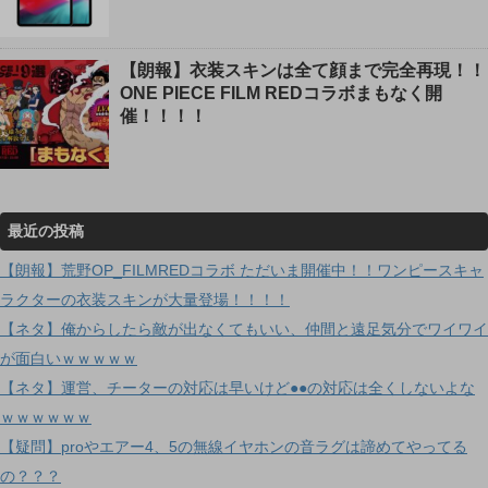
【朗報】衣装スキンは全て顔まで完全再現！！
ONE PIECE FILM REDコラボまもなく開
催！！！！
最近の投稿
【朗報】荒野OP_FILMREDコラボ ただいま開催中！！ワンピースキャ
ラクターの衣装スキンが大量登場！！！！
【ネタ】俺からしたら敵が出なくてもいい、仲間と遠足気分でワイワイ
が面白いｗｗｗｗｗ
【ネタ】運営、チーターの対応は早いけど●●の対応は全くしないよな
ｗｗｗｗｗｗ
【疑問】proやエアー4、5の無線イヤホンの音ラグは諦めてやってる
の？？？