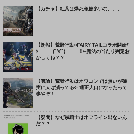
【ガチャ】紅葉は爆死報告多いな。。。
【朗報】荒野行動×FAIRY TAILコラボ開始ｷ
ﾀ━━━(ﾟ∀ﾟ)━━━!!⇐魔法の当たり判定お
かしくね？？
【議論】荒野行動はオワコンでは無いが確
実に人は減ってる⇐ 適正人口になったって
事やぞ！
【疑問】なぜ黒騎士はオフライン出ないん
だ？？