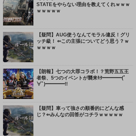
STATEをやらない理由を教えてくれｗｗｗ
ｗｗｗｗｗ
【疑問】AUG使うなんてモラル違反！グリ
ッチ級！ ⇐この主張についてどう思う？ｗ
ｗｗｗｗ
【朗報】七つの大罪コラボ！？荒野五五王
者祭、5つのイベントが襲来ｷﾀ━━━━(ﾟ
∀ﾟ)━━━━!!
【疑問】車って強さの順番的にどんな感
じ？⇐みんなの回答がコチラｗｗｗｗｗ