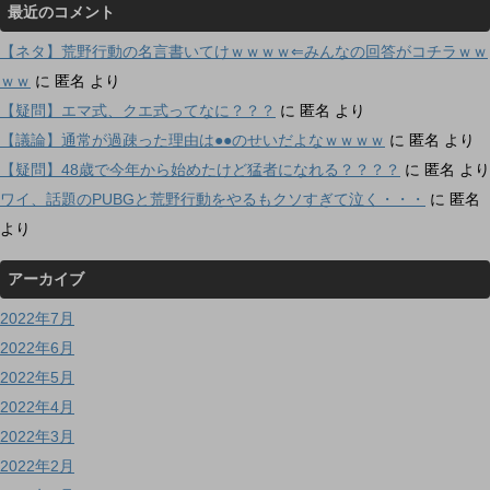
最近のコメント
【ネタ】荒野行動の名言書いてけｗｗｗｗ⇐みんなの回答がコチラｗｗ
ｗｗ
に
匿名
より
【疑問】エマ式、クエ式ってなに？？？
に
匿名
より
【議論】通常が過疎った理由は●●のせいだよなｗｗｗｗ
に
匿名
より
【疑問】48歳で今年から始めたけど猛者になれる？？？？
に
匿名
より
ワイ、話題のPUBGと荒野行動をやるもクソすぎて泣く・・・
に
匿名
より
アーカイブ
2022年7月
2022年6月
2022年5月
2022年4月
2022年3月
2022年2月