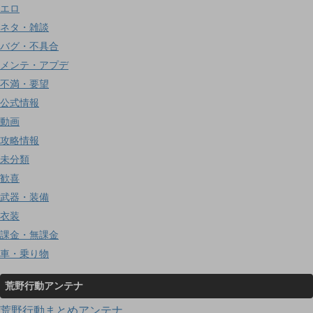
エロ
ネタ・雑談
バグ・不具合
メンテ・アプデ
不満・要望
公式情報
動画
攻略情報
未分類
歓喜
武器・装備
衣装
課金・無課金
車・乗り物
荒野行動アンテナ
荒野行動まとめアンテナ