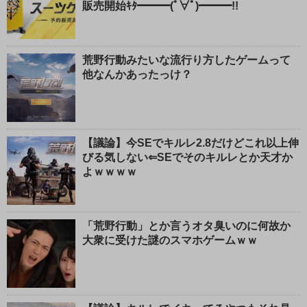
販売開始ｷﾀ━━━(ﾟ∀ﾟ)━━━!!
荒野行動みたいな流行り方したゲームって
他なんかあったっけ？
【議論】今SEでキルレ2.8だけどこれ以上伸
びる気しない⇐SEでそのキルレとか天才か
よｗｗｗｗ
「荒野行動」とか言うオタ臭いのに何故か
大衆に受けた謎のスマホゲームｗｗ