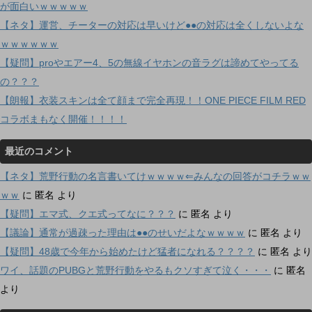
が面白いｗｗｗｗｗ
【ネタ】運営、チーターの対応は早いけど●●の対応は全くしないよな
ｗｗｗｗｗｗ
【疑問】proやエアー4、5の無線イヤホンの音ラグは諦めてやってる
の？？？
【朗報】衣装スキンは全て顔まで完全再現！！ONE PIECE FILM RED
コラボまもなく開催！！！！
最近のコメント
【ネタ】荒野行動の名言書いてけｗｗｗｗ⇐みんなの回答がコチラｗｗ
ｗｗ
に
匿名
より
【疑問】エマ式、クエ式ってなに？？？
に
匿名
より
【議論】通常が過疎った理由は●●のせいだよなｗｗｗｗ
に
匿名
より
【疑問】48歳で今年から始めたけど猛者になれる？？？？
に
匿名
より
ワイ、話題のPUBGと荒野行動をやるもクソすぎて泣く・・・
に
匿名
より