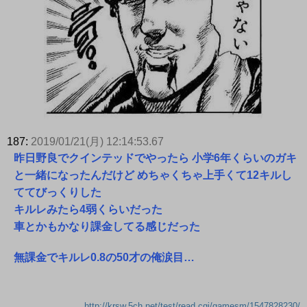
187:
2019/01/21(月) 12:14:53.67
昨日野良でクインテッドでやったら 小学6年くらいのガキ
と一緒になったんだけど めちゃくちゃ上手くて12キルし
ててびっくりした
キルレみたら4弱くらいだった
車とかもかなり課金してる感じだった
無課金でキルレ0.8の50才の俺涙目…
http://krsw.5ch.net/test/read.cgi/gamesm/1547828230/