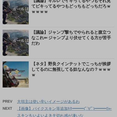
【議論】キルレでイキってるやつもそれ見
てピキってるやつもどっちもどっちだろｗ
ｗｗｗｗ
【議論】ジャンプ撃ちでやられると腹立つ
なこれ⇐ ジャンプより伏せてくる方が苦手
だわ
【ネタ】野良クインテットでこっちが挨拶
してるのに無視してる奴なんなの？ｗｗｗ
ｗ
PREV
大領主は使い辛いイメージがあるわ
NEXT
【画像】バイクスキン等追加ｷﾀ━━━(ﾟ∀ﾟ)━━━!!⇐
スキンもいよいよネタ切れ感が凄いな