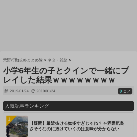
荒野行動攻略まとめ隊
>
ネタ・雑談
>
小学6年生の子とクインで一緒にプ
レイした結果ｗｗｗｗｗｗｗｗ
0
2019/01/24
2019/01/24
コメ
人気記事ランキング
【疑問】最近抜ける奴多すぎじゃね？ ⇐雰囲気良
さそうなのに抜けていくのは意味が分からない