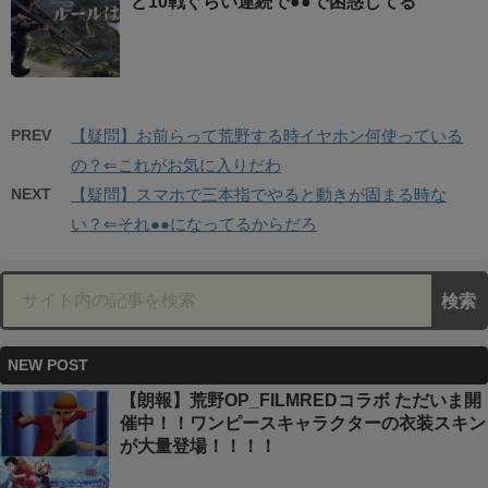
ど10戦ぐらい連続で●●で困惑してる
PREV
【疑問】お前らって荒野する時イヤホン何使っている
の？⇐これがお気に入りだわ
NEXT
【疑問】スマホで三本指でやると動きが固まる時な
い？⇐それ●●になってるからだろ
NEW POST
【朗報】荒野OP_FILMREDコラボ ただいま開
催中！！ワンピースキャラクターの衣装スキン
が大量登場！！！！