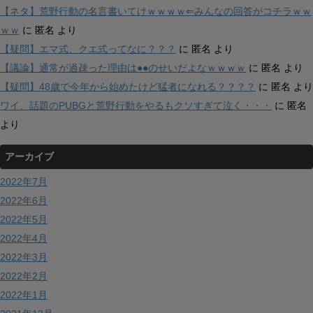
【ネタ】荒野行動の名言書いてけｗｗｗｗ⇐みんなの回答がコチラｗｗ
ｗｗ
に
匿名
より
【疑問】エマ式、クエ式ってなに？？？
に
匿名
より
【議論】通常が過疎った理由は●●のせいだよなｗｗｗｗ
に
匿名
より
【疑問】48歳で今年から始めたけど猛者になれる？？？？
に
匿名
より
ワイ、話題のPUBGと荒野行動をやるもクソすぎて泣く・・・
に
匿名
より
アーカイブ
2022年7月
2022年6月
2022年5月
2022年4月
2022年3月
2022年2月
2022年1月