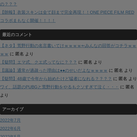
の？？？
【朗報】衣装スキンは全て顔まで完全再現！！ONE PIECE FILM RED
コラボまもなく開催！！！！
最近のコメント
【ネタ】荒野行動の名言書いてけｗｗｗｗ⇐みんなの回答がコチラｗｗ
ｗｗ
に
匿名
より
【疑問】エマ式、クエ式ってなに？？？
に
匿名
より
【議論】通常が過疎った理由は●●のせいだよなｗｗｗｗ
に
匿名
より
【疑問】48歳で今年から始めたけど猛者になれる？？？？
に
匿名
より
ワイ、話題のPUBGと荒野行動をやるもクソすぎて泣く・・・
に
匿名
より
アーカイブ
2022年7月
2022年6月
2022年5月