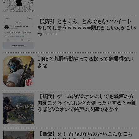
【悲報】ともくん、とんでもないツイート
をしてしまうｗｗｗｗ⇐頭おかしいんかこい
つ・・・
LINEと荒野行動やってる奴って危機感ない
よな
【疑問】ゲーム内VCオンにしても銃声の方
向聞こえるイヤホンとかあったりする？⇐言
うほどVCオンで銃声に支障でるか？
【画像】え！？iPadからみたらこんなにも