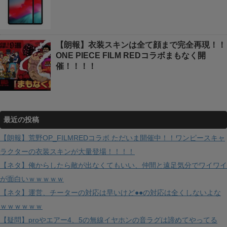
【朗報】衣装スキンは全て顔まで完全再現！！
ONE PIECE FILM REDコラボまもなく開
催！！！！
最近の投稿
【朗報】荒野OP_FILMREDコラボ ただいま開催中！！ワンピースキャ
ラクターの衣装スキンが大量登場！！！！
【ネタ】俺からしたら敵が出なくてもいい、仲間と遠足気分でワイワイ
が面白いｗｗｗｗｗ
【ネタ】運営、チーターの対応は早いけど●●の対応は全くしないよな
ｗｗｗｗｗｗ
【疑問】proやエアー4、5の無線イヤホンの音ラグは諦めてやってる