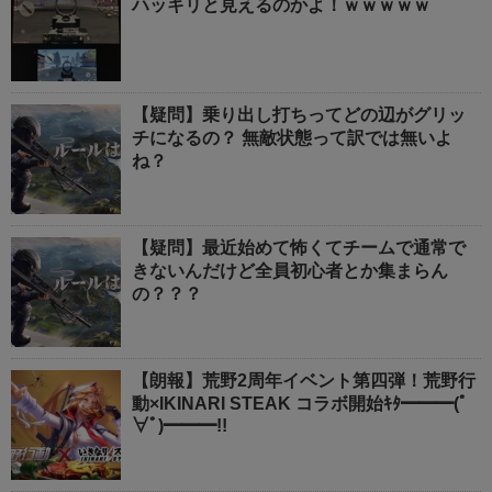
ハッキリと見えるのかよ！ｗｗｗｗｗ
【疑問】乗り出し打ちってどの辺がグリッ
チになるの？ 無敵状態って訳では無いよ
ね？
【疑問】最近始めて怖くてチームで通常で
きないんだけど全員初心者とか集まらん
の？？？
【朗報】荒野2周年イベント第四弾！荒野行
動×IKINARI STEAK コラボ開始ｷﾀ━━━(ﾟ
∀ﾟ)━━━!!