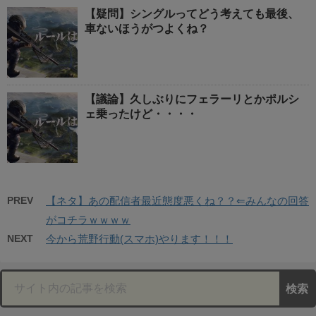
【疑問】シングルってどう考えても最後、
車ないほうがつよくね？
【議論】久しぶりにフェラーリとかポルシ
ェ乗ったけど・・・・
PREV
【ネタ】あの配信者最近態度悪くね？？⇐みんなの回答
がコチラｗｗｗｗ
NEXT
今から荒野行動(スマホ)やります！！！