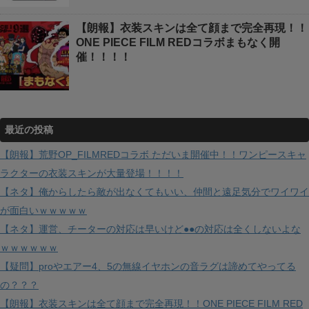
【朗報】衣装スキンは全て顔まで完全再現！！
ONE PIECE FILM REDコラボまもなく開
催！！！！
最近の投稿
【朗報】荒野OP_FILMREDコラボ ただいま開催中！！ワンピースキャ
ラクターの衣装スキンが大量登場！！！！
【ネタ】俺からしたら敵が出なくてもいい、仲間と遠足気分でワイワイ
が面白いｗｗｗｗｗ
【ネタ】運営、チーターの対応は早いけど●●の対応は全くしないよな
ｗｗｗｗｗｗ
【疑問】proやエアー4、5の無線イヤホンの音ラグは諦めてやってる
の？？？
【朗報】衣装スキンは全て顔まで完全再現！！ONE PIECE FILM RED