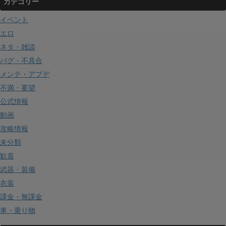
カテゴリー
イベント
エロ
ネタ・雑談
バグ・不具合
メンテ・アプデ
不満・要望
公式情報
動画
攻略情報
未分類
歓喜
武器・装備
衣装
課金・無課金
車・乗り物