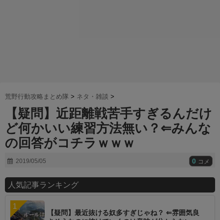
荒野行動攻略まとめ隊
>
ネタ・雑談
>
【疑問】近距離戦苦手すぎるんだけ
ど何かいい練習方法無い？⇐みんな
の回答がコチラｗｗｗ
0
2019/05/05
コメ
人気記事ランキング
【疑問】最近抜ける奴多すぎじゃね？ ⇐雰囲気良