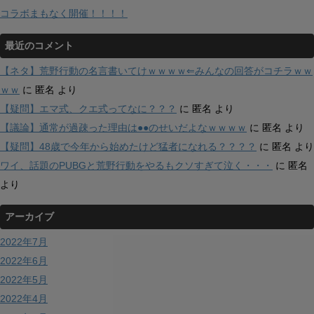
コラボまもなく開催！！！！
最近のコメント
【ネタ】荒野行動の名言書いてけｗｗｗｗ⇐みんなの回答がコチラｗｗ
ｗｗ
に
匿名
より
【疑問】エマ式、クエ式ってなに？？？
に
匿名
より
【議論】通常が過疎った理由は●●のせいだよなｗｗｗｗ
に
匿名
より
【疑問】48歳で今年から始めたけど猛者になれる？？？？
に
匿名
より
ワイ、話題のPUBGと荒野行動をやるもクソすぎて泣く・・・
に
匿名
より
アーカイブ
2022年7月
2022年6月
2022年5月
2022年4月