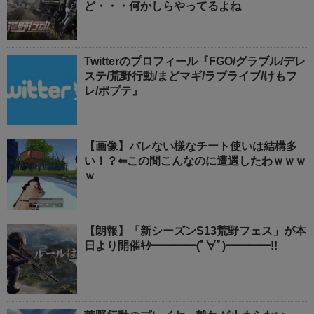
ど・・・何かしらやってるよね
Twitterのプロフィール『FGO/グラブル/デレ
ステ/荒野行動/まどマギ/ラブライブ/けもフ
レ/ポプテ』
【画像】バレない様なチート使いは結構多
い！？⇐この間こんなのに遭遇したわｗｗｗ
ｗ
【朗報】「新シーズンS13荒野フェス」が本
日より開催ｷﾀ━━━━(ﾟ∀ﾟ)━━━━!!