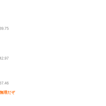
39.75
化
42.97
37.46
は無理だぞ