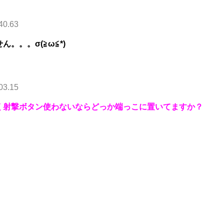
40.63
。。。σ(≧ω≦*)
03.15
く射撃ボタン使わないならどっか端っこに置いてますか？