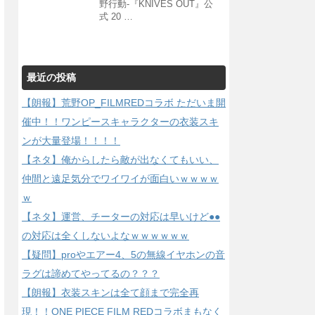
野行動-『KNIVES OUT』公
式 20 …
最近の投稿
【朗報】荒野OP_FILMREDコラボ ただいま開
催中！！ワンピースキャラクターの衣装スキ
ンが大量登場！！！！
【ネタ】俺からしたら敵が出なくてもいい、
仲間と遠足気分でワイワイが面白いｗｗｗｗ
ｗ
【ネタ】運営、チーターの対応は早いけど●●
の対応は全くしないよなｗｗｗｗｗｗ
【疑問】proやエアー4、5の無線イヤホンの音
ラグは諦めてやってるの？？？
【朗報】衣装スキンは全て顔まで完全再
現！！ONE PIECE FILM REDコラボまもなく