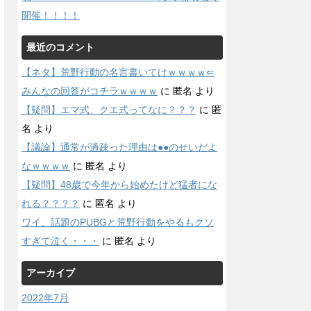
開催！！！！
最近のコメント
【ネタ】荒野行動の名言書いてけｗｗｗｗ⇐
みんなの回答がコチラｗｗｗｗ
に
匿名
より
【疑問】エマ式、クエ式ってなに？？？
に
匿
名
より
【議論】通常が過疎った理由は●●のせいだよ
なｗｗｗｗ
に
匿名
より
【疑問】48歳で今年から始めたけど猛者にな
れる？？？？
に
匿名
より
ワイ、話題のPUBGと荒野行動をやるもクソ
すぎて泣く・・・
に
匿名
より
アーカイブ
2022年7月