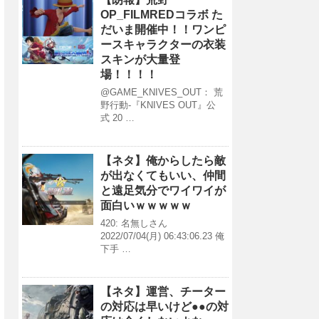
OP_FILMREDコラボ た
だいま開催中！！ワンピ
ースキャラクターの衣装
スキンが大量登
場！！！！
@GAME_KNIVES_OUT： 荒
野行動-『KNIVES OUT』公
式 20 …
【ネタ】俺からしたら敵
が出なくてもいい、仲間
と遠足気分でワイワイが
面白いｗｗｗｗｗ
420: 名無しさん
2022/07/04(月) 06:43:06.23 俺
下手 …
【ネタ】運営、チーター
の対応は早いけど●●の対