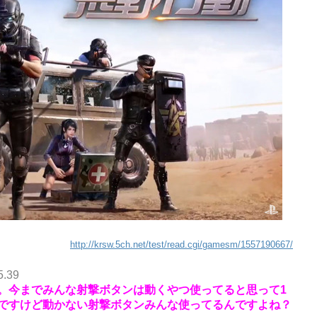
http://krsw.5ch.net/test/read.cgi/gamesm/1557190667/
5.39
。今までみんな射撃ボタンは動くやつ使ってると思って1
ですけど動かない射撃ボタンみんな使ってるんですよね？