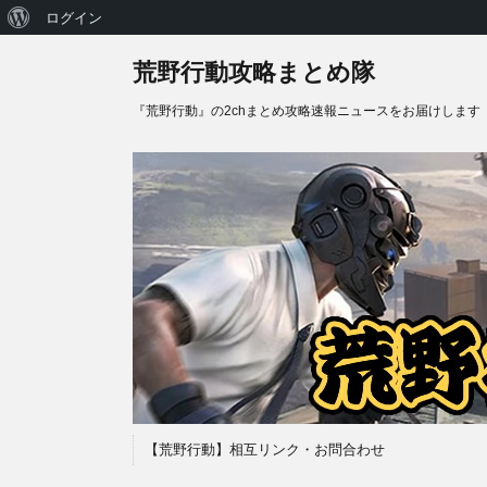
WordPress
ログイン
に
荒野行動攻略まとめ隊
つ
『荒野行動』の2chまとめ攻略速報ニュースをお届けします
い
て
【荒野行動】相互リンク・お問合わせ