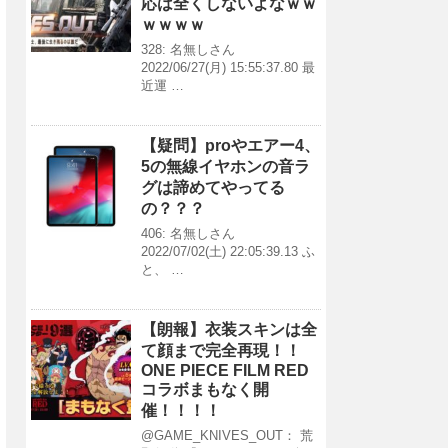
応は全くしないよなｗｗ
ｗｗｗｗ
328: 名無しさん
2022/06/27(月) 15:55:37.80 最
近運 …
【疑問】proやエアー4、
5の無線イヤホンの音ラ
グは諦めてやってる
の？？？
406: 名無しさん
2022/07/02(土) 22:05:39.13 ふ
と、 …
【朗報】衣装スキンは全
て顔まで完全再現！！
ONE PIECE FILM RED
コラボまもなく開
催！！！！
@GAME_KNIVES_OUT： 荒