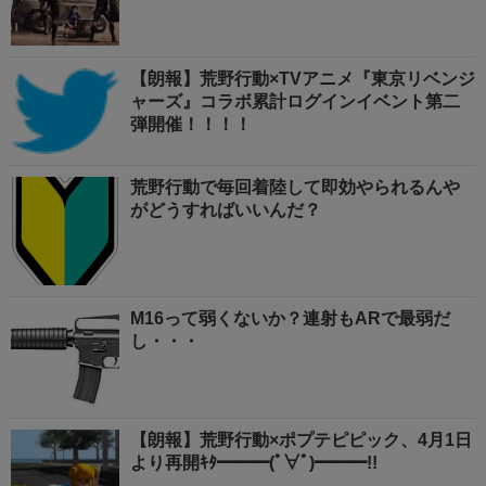
【朗報】荒野行動×TVアニメ『東京リベンジ
ャーズ』コラボ累計ログインイベント第二
弾開催！！！！
荒野行動で毎回着陸して即効やられるんや
がどうすればいいんだ？
M16って弱くないか？連射もARで最弱だ
し・・・
【朗報】荒野行動×ポプテピピック、4月1日
より再開ｷﾀ━━━(ﾟ∀ﾟ)━━━!!