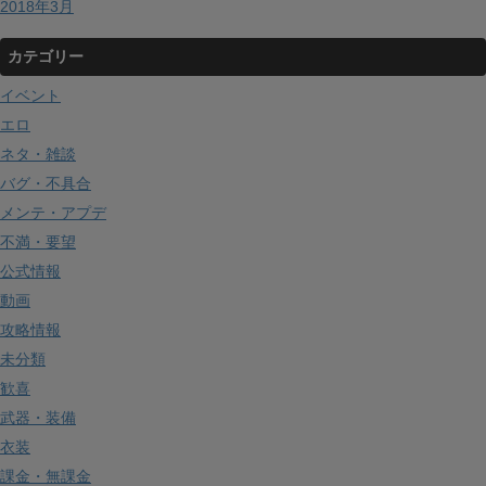
2018年3月
カテゴリー
イベント
エロ
ネタ・雑談
バグ・不具合
メンテ・アプデ
不満・要望
公式情報
動画
攻略情報
未分類
歓喜
武器・装備
衣装
課金・無課金