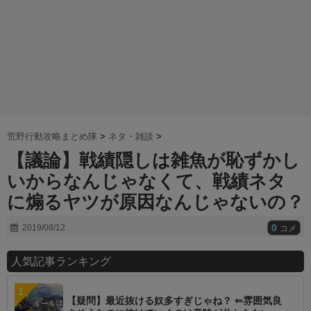
荒野行動攻略まとめ隊
>
ネタ・雑談
>
【議論】戦績隠しは雑魚が恥ずかし
いからなんじゃなくて、戦績ネタ
に煽るヤツが原因なんじゃないの？
0
2019/08/12
コメ
人気記事ランキング
【疑問】最近抜ける奴多すぎじゃね？ ⇐雰囲気良