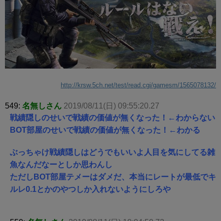
http://krsw.5ch.net/test/read.cgi/gamesm/1565078132/
549:
名無しさん
2019/08/11(日) 09:55:20.27
戦績隠しのせいで戦績の価値が無くなった！←わからない
BOT部屋のせいで戦績の価値が無くなった！←わかる
ぶっちゃけ戦績隠しはどうでもいいよ人目を気にしてる雑
魚なんだなーとしか思わんし
ただしBOT部屋テメーはダメだ、本当にレートが最低でキ
ルレ0.1とかのやつしか入れないようにしろや