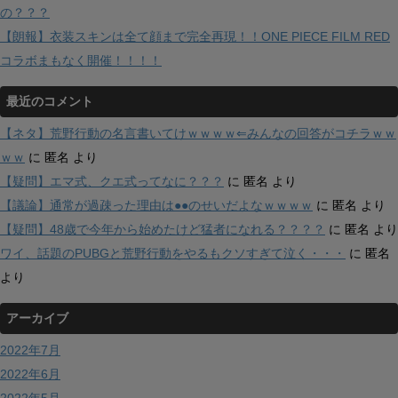
の？？？
【朗報】衣装スキンは全て顔まで完全再現！！ONE PIECE FILM RED
コラボまもなく開催！！！！
最近のコメント
【ネタ】荒野行動の名言書いてけｗｗｗｗ⇐みんなの回答がコチラｗｗ
ｗｗ
に
匿名
より
【疑問】エマ式、クエ式ってなに？？？
に
匿名
より
【議論】通常が過疎った理由は●●のせいだよなｗｗｗｗ
に
匿名
より
【疑問】48歳で今年から始めたけど猛者になれる？？？？
に
匿名
より
ワイ、話題のPUBGと荒野行動をやるもクソすぎて泣く・・・
に
匿名
より
アーカイブ
2022年7月
2022年6月