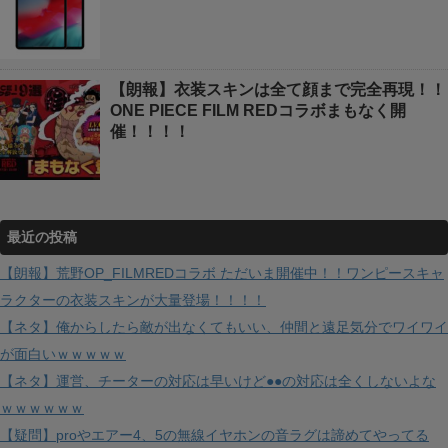
【朗報】衣装スキンは全て顔まで完全再現！！
ONE PIECE FILM REDコラボまもなく開
催！！！！
最近の投稿
【朗報】荒野OP_FILMREDコラボ ただいま開催中！！ワンピースキャ
ラクターの衣装スキンが大量登場！！！！
【ネタ】俺からしたら敵が出なくてもいい、仲間と遠足気分でワイワイ
が面白いｗｗｗｗｗ
【ネタ】運営、チーターの対応は早いけど●●の対応は全くしないよな
ｗｗｗｗｗｗ
【疑問】proやエアー4、5の無線イヤホンの音ラグは諦めてやってる