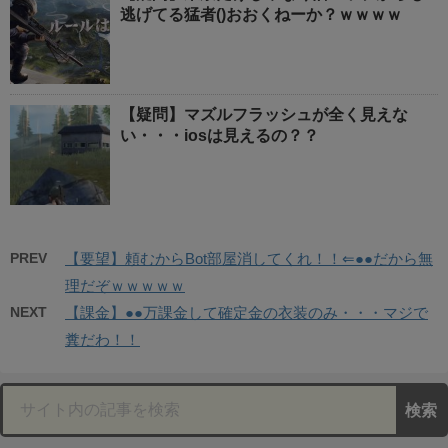
逃げてる猛者()おおくねーか？ｗｗｗｗ
【疑問】マズルフラッシュが全く見えな
い・・・iosは見えるの？？
PREV
【要望】頼むからBot部屋消してくれ！！⇐●●だから無
理だぞｗｗｗｗｗ
NEXT
【課金】●●万課金して確定金の衣装のみ・・・マジで
糞だわ！！