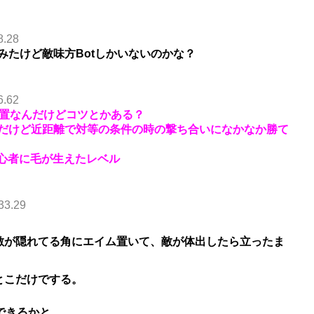
8.28
みたけど敵味方Botしかいないのかな？
6.62
位置なんだけどコツとかある？
だけど近距離で対等の条件の時の撃ち合いになかなか勝て
初心者に毛が生えたレベル
33.29
敵が隠れてる角にエイム置いて、敵が体出したら立ったま
とこだけでする。
できるかと