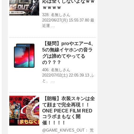
応は全くしないよなｗｗ
ｗｗｗｗ
328: 名無しさん
2022/06/27(月) 15:55:37.80 最
近運 …
【疑問】proやエアー4、
5の無線イヤホンの音ラ
グは諦めてやってる
の？？？
406: 名無しさん
2022/07/02(土) 22:05:39.13 ふ
と、 …
【朗報】衣装スキンは全
て顔まで完全再現！！
ONE PIECE FILM RED
コラボまもなく開
催！！！！
@GAME_KNIVES_OUT： 荒