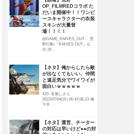
OP_FILMREDコラボ た
だいま開催中！！ワンピ
ースキャラクターの衣装
スキンが大量登
場！！！！
@GAME_KNIVES_OUT： 荒
野行動-『KNIVES OUT』公
式 20 …
【ネタ】俺からしたら敵
が出なくてもいい、仲間
と遠足気分でワイワイが
面白いｗｗｗｗｗ
420: 名無しさん
2022/07/04(月) 06:43:06.23 俺
下手 …
【ネタ】運営、チーター
の対応は早いけど●●の対