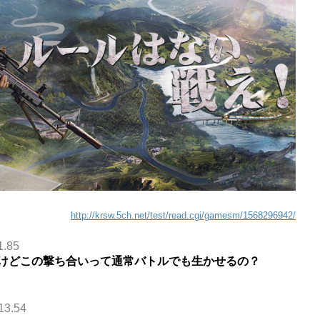
http://krsw.5ch.net/test/read.cgi/gamesm/1568296942/
1.85
けどこの撃ち合いって通常バトルでも生かせるの？
13.54