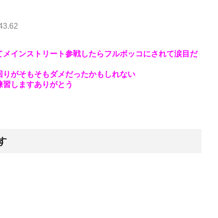
43.62
てメインストリート参戦したらフルボッコにされて涙目だ
回りがそもそもダメだったかもしれない
練習しますありがとう
す