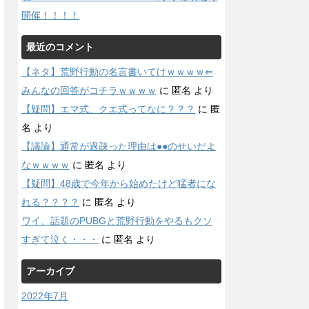
開催！！！！
最近のコメント
【ネタ】荒野行動の名言書いてけｗｗｗｗ⇐
みんなの回答がコチラｗｗｗｗ
に
匿名
より
【疑問】エマ式、クエ式ってなに？？？
に
匿
名
より
【議論】通常が過疎った理由は●●のせいだよ
なｗｗｗｗ
に
匿名
より
【疑問】48歳で今年から始めたけど猛者にな
れる？？？？
に
匿名
より
ワイ、話題のPUBGと荒野行動をやるもクソ
すぎて泣く・・・
に
匿名
より
アーカイブ
2022年7月