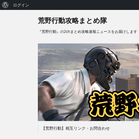
WordPress
ログイン
に
荒野行動攻略まとめ隊
つ
『荒野行動』の2chまとめ攻略速報ニュースをお届けします
い
て
【荒野行動】相互リンク・お問合わせ