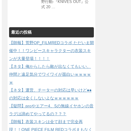
野行動-『KNIVES OUT』公
式 20 …
最近の投稿
【朗報】荒野OP_FILMREDコラボ ただいま開
催中！！ワンピースキャラクターの衣装スキ
ンが大量登場！！！！
【ネタ】俺からしたら敵が出なくてもいい、
仲間と遠足気分でワイワイが面白いｗｗｗｗ
ｗ
【ネタ】運営、チーターの対応は早いけど●●
の対応は全くしないよなｗｗｗｗｗｗ
【疑問】proやエアー4、5の無線イヤホンの音
ラグは諦めてやってるの？？？
【朗報】衣装スキンは全て顔まで完全再
現！！ONE PIECE FILM REDコラボまもなく