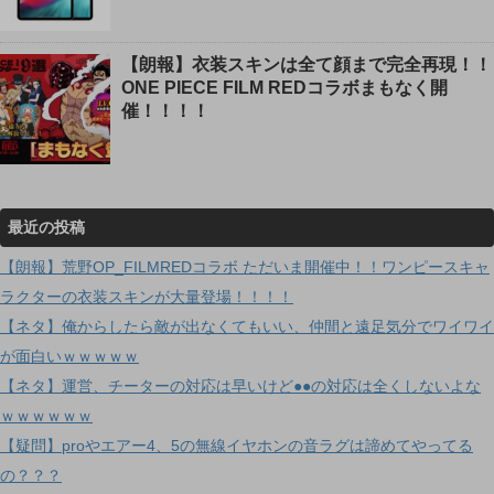
【朗報】衣装スキンは全て顔まで完全再現！！
ONE PIECE FILM REDコラボまもなく開
催！！！！
最近の投稿
【朗報】荒野OP_FILMREDコラボ ただいま開催中！！ワンピースキャ
ラクターの衣装スキンが大量登場！！！！
【ネタ】俺からしたら敵が出なくてもいい、仲間と遠足気分でワイワイ
が面白いｗｗｗｗｗ
【ネタ】運営、チーターの対応は早いけど●●の対応は全くしないよな
ｗｗｗｗｗｗ
【疑問】proやエアー4、5の無線イヤホンの音ラグは諦めてやってる
の？？？