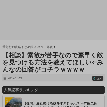
荒野行動攻略まとめ隊
>
ネタ・雑談
>
【相談】索敵が苦手なので素早く敵
を見つける方法を教えてほしい⇐み
んなの回答がコチラｗｗｗｗ
0
2019/10/21
コメ
人気記事ランキング
【疑問】最近抜ける奴多すぎじゃね？ ⇐雰囲気良