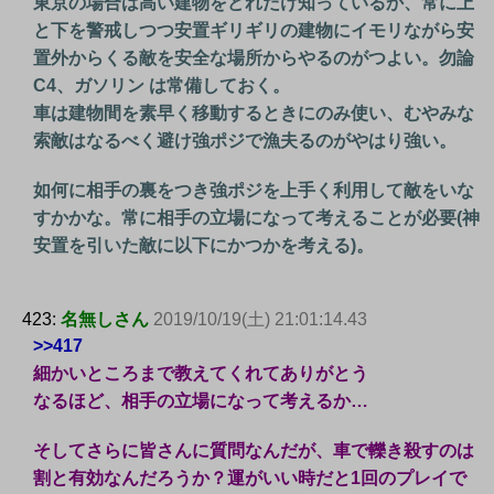
東京の場合は高い建物をどれだけ知っているか、常に上
と下を警戒しつつ安置ギリギリの建物にイモリながら安
置外からくる敵を安全な場所からやるのがつよい。勿論
C4、ガソリン は常備しておく。
車は建物間を素早く移動するときにのみ使い、むやみな
索敵はなるべく避け強ポジで漁夫るのがやはり強い。
如何に相手の裏をつき強ポジを上手く利用して敵をいな
すかかな。常に相手の立場になって考えることが必要(神
安置を引いた敵に以下にかつかを考える)。
423:
名無しさん
2019/10/19(土) 21:01:14.43
>>417
細かいところまで教えてくれてありがとう
なるほど、相手の立場になって考えるか…
そしてさらに皆さんに質問なんだが、車で轢き殺すのは
割と有効なんだろうか？運がいい時だと1回のプレイで