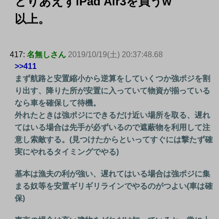
とりあえずiPad Air3を買うw
以上。
417:
名無しさん
2019/10/19(土) 20:37:48.68
>>411
まず航路と安置縮小から逆算をしていくつか強ポジを割
り出す、降りた所が安置に入っていて物資が揃っている
なら車を確保して待機。
外れたときは強ポジにできるだけ近い場所を取る、遅れ
てはいる場合は先手が必ずいるので遮蔽物を利用して注
意し索敵する。(見つけたからといってすぐには撃たず確
実にやれるタイミングでやる)
基本は漁夫の利が強い、遅れてはいる場合は強ポジに集
まる奴等を安置ギリギリラインでやるのがつよい(車は確
保)