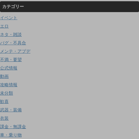
カテゴリー
イベント
エロ
ネタ・雑談
バグ・不具合
メンテ・アプデ
不満・要望
公式情報
動画
攻略情報
未分類
歓喜
武器・装備
衣装
課金・無課金
車・乗り物