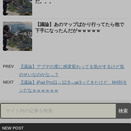
だ。。。
【議論】あのマップばかり行ってたら他で
下手になったんだがｗｗｗｗｗ
PREV
【議論】アプデの度に感度変わってる気がするけど気
のせいなのかな ...？
NEXT
【議論】iPad Pro11→12.9→air3ってきたけど、M4別モ
ンだなｗｗｗｗｗｗ
NEW POST