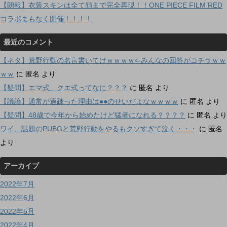
【朗報】衣装スキンは全て顔まで完全再現！！ONE PIECE FILM RED
コラボまもなく開催！！！！
最近のコメント
【ネタ】荒野行動の名言書いてけｗｗｗｗ⇐みんなの回答がコチラｗｗ
ｗｗ
に
匿名
より
【疑問】エマ式、クエ式ってなに？？？
に
匿名
より
【議論】通常が過疎った理由は●●のせいだよなｗｗｗｗ
に
匿名
より
【疑問】48歳で今年から始めたけど猛者になれる？？？？
に
匿名
より
ワイ、話題のPUBGと荒野行動をやるもクソすぎて泣く・・・
に
匿名
より
アーカイブ
2022年7月
2022年6月
2022年5月
2022年4月