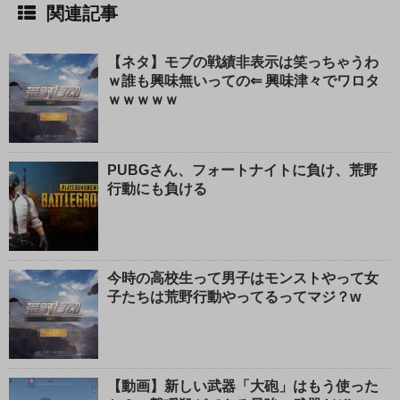
関連記事
【ネタ】モブの戦績非表示は笑っちゃうわ
ｗ誰も興味無いっての⇐ 興味津々でワロタ
ｗｗｗｗｗ
PUBGさん、フォートナイトに負け、荒野
行動にも負ける
今時の高校生って男子はモンストやって女
子たちは荒野行動やってるってマジ？w
【動画】新しい武器「大砲」はもう使った