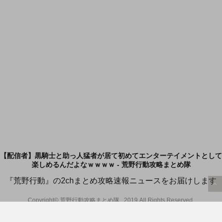
【配信者】黒騎士と助っ人猛者が居て初めてエンターテイメントとして
楽しめるんだよなｗｗｗｗ - 荒野行動攻略まとめ隊
『荒野行動』の2chまとめ攻略速報ニュースをお届けします
Copyright© 荒野行動攻略まとめ隊 , 2019 All Rights Reserved.