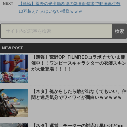
NEXT
【議論】荒野の光出場希望の新参配信者で動画再生数
10万超えた人はいない模様ｗｗｗ
NEW POST
【朗報】荒野OP_FILMREDコラボ ただいま開
催中！！ワンピースキャラクターの衣装スキン
が大量登場！！！！
【ネタ】俺からしたら敵が出なくてもいい、仲
間と遠足気分でワイワイが面白いｗｗｗｗｗ
【ネタ】運営、チーターの対応は早いけど●●