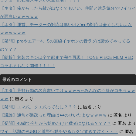
【ネタ】俺からしたら敵が出なくてもいい、仲間と遠足気分でワイワイ
が面白いｗｗｗｗｗ
【ネタ】運営、チーターの対応は早いけど●●の対応は全くしないよな
ｗｗｗｗｗｗ
【疑問】proやエアー4、5の無線イヤホンの音ラグは諦めてやってる
の？？？
【朗報】衣装スキンは全て顔まで完全再現！！ONE PIECE FILM RED
コラボまもなく開催！！！！
最近のコメント
【ネタ】荒野行動の名言書いてけｗｗｗｗ⇐みんなの回答がコチラｗｗ
ｗｗ
に
匿名
より
【疑問】エマ式、クエ式ってなに？？？
に
匿名
より
【議論】通常が過疎った理由は●●のせいだよなｗｗｗｗ
に
匿名
より
【疑問】48歳で今年から始めたけど猛者になれる？？？？
に
匿名
より
ワイ、話題のPUBGと荒野行動をやるもクソすぎて泣く・・・
に
匿名