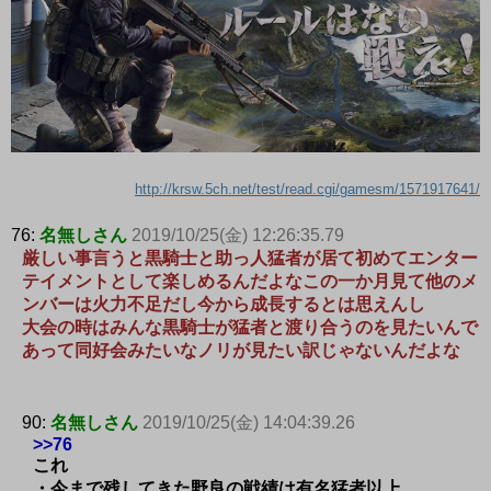
http://krsw.5ch.net/test/read.cgi/gamesm/1571917641/
76:
名無しさん
2019/10/25(金) 12:26:35.79
厳しい事言うと黒騎士と助っ人猛者が居て初めてエンター
テイメントとして楽しめるんだよなこの一か月見て他のメ
ンバーは火力不足だし今から成長するとは思えんし
大会の時はみんな黒騎士が猛者と渡り合うのを見たいんで
あって同好会みたいなノリが見たい訳じゃないんだよな
90:
名無しさん
2019/10/25(金) 14:04:39.26
>>76
これ
・今まで残してきた野良の戦績は有名猛者以上