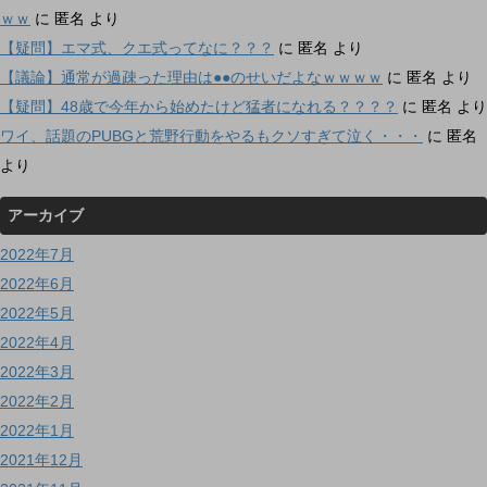
ｗｗ
に
匿名
より
【疑問】エマ式、クエ式ってなに？？？
に
匿名
より
【議論】通常が過疎った理由は●●のせいだよなｗｗｗｗ
に
匿名
より
【疑問】48歳で今年から始めたけど猛者になれる？？？？
に
匿名
より
ワイ、話題のPUBGと荒野行動をやるもクソすぎて泣く・・・
に
匿名
より
アーカイブ
2022年7月
2022年6月
2022年5月
2022年4月
2022年3月
2022年2月
2022年1月
2021年12月