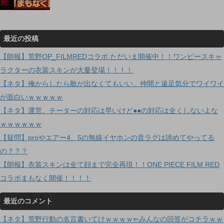
最近の投稿
【朗報】荒野OP_FILMREDコラボ ただいま開催中！！ワンピースキャ
ラクターの衣装スキンが大量登場！！！！
【ネタ】俺からしたら敵が出なくてもいい、仲間と遠足気分でワイワイ
が面白いｗｗｗｗｗ
【ネタ】運営、チーターの対応は早いけど●●の対応は全くしないよな
ｗｗｗｗｗｗ
【疑問】proやエアー4、5の無線イヤホンの音ラグは諦めてやってる
の？？？
【朗報】衣装スキンは全て顔まで完全再現！！ONE PIECE FILM RED
コラボまもなく開催！！！！
最近のコメント
【ネタ】荒野行動の名言書いてけｗｗｗｗ⇐みんなの回答がコチラｗｗ