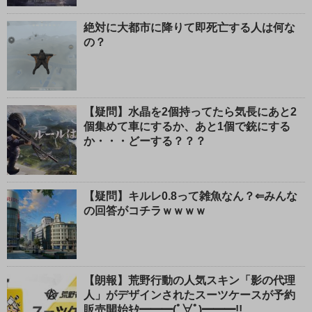
絶対に大都市に降りて即死亡する人は何な
の？
【疑問】水晶を2個持ってたら気長にあと2
個集めて車にするか、あと1個で銃にする
か・・・どーする？？？
【疑問】キルレ0.8って雑魚なん？⇐みんな
の回答がコチラｗｗｗｗ
【朗報】荒野行動の人気スキン「影の代理
人」がデザインされたスーツケースが予約
販売開始ｷﾀ━━━(ﾟ∀ﾟ)━━━!!