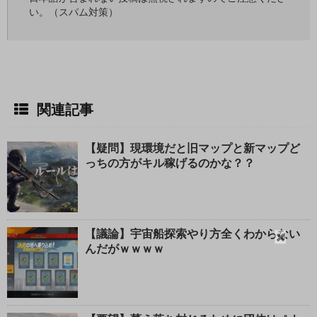
い。（スパム対策）
関連記事
【疑問】現環境だと旧マップと新マップど
っちの方がキル稼げるのかな？？
【議論】宇宙船探索やり方全くわからない
閉
んだがｗｗｗｗ
じ
る