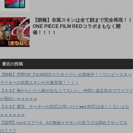
【朗報】衣装スキンは全て顔まで完全再現！！
ONE PIECE FILM REDコラボまもなく開
催！！！！
最近の投稿
【朗報】荒野OP_FILMREDコラボ ただいま開催中！！ワンピースキャ
ラクターの衣装スキンが大量登場！！！！
【ネタ】俺からしたら敵が出なくてもいい、仲間と遠足気分でワイワイ
が面白いｗｗｗｗｗ
【ネタ】運営、チーターの対応は早いけど●●の対応は全くしないよな
ｗｗｗｗｗｗ
【疑問】proやエアー4、5の無線イヤホンの音ラグは諦めてやってる
の？？？