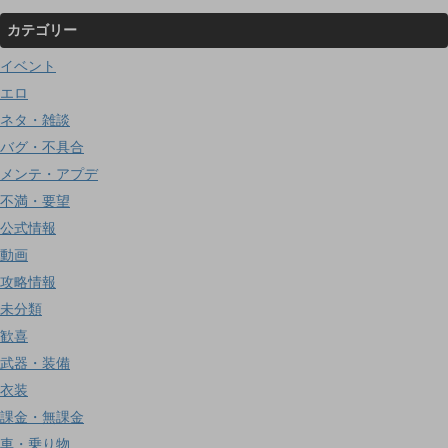
カテゴリー
イベント
エロ
ネタ・雑談
バグ・不具合
メンテ・アプデ
不満・要望
公式情報
動画
攻略情報
未分類
歓喜
武器・装備
衣装
課金・無課金
車・乗り物