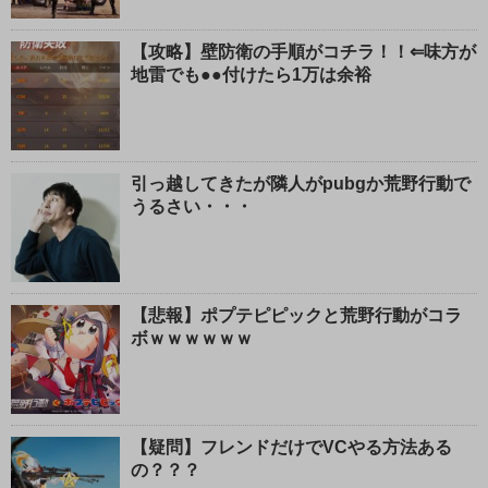
る
【攻略】壁防衛の手順がコチラ！！⇐味方が
地雷でも●●付けたら1万は余裕
引っ越してきたが隣人がpubgか荒野行動で
うるさい・・・
【悲報】ポプテピピックと荒野行動がコラ
ボｗｗｗｗｗｗ
【疑問】フレンドだけでVCやる方法ある
の？？？