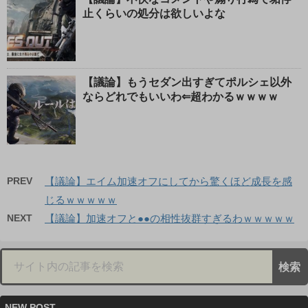
止くらいの処分は欲しいよな
【議論】もうセダン出すぎてポルシェ以外
ならどれでもいいわ⇐超わかるｗｗｗｗ
PREV
【議論】エイム加速オフにしてから驚くほど成長を感
じるｗｗｗｗｗ
NEXT
【議論】加速オフと●●の相性抜群すぎるわｗｗｗｗｗ
NEW POST