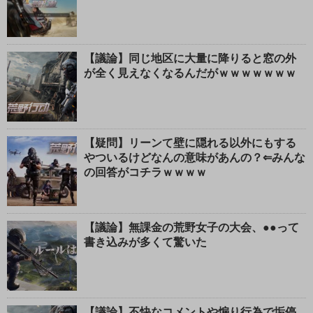
【議論】同じ地区に大量に降りると窓の外
が全く見えなくなるんだがｗｗｗｗｗｗｗ
【疑問】リーンて壁に隠れる以外にもする
やついるけどなんの意味があんの？⇐みんな
の回答がコチラｗｗｗｗ
【議論】無課金の荒野女子の大会、●●って
書き込みが多くて驚いた
【議論】不快なコメントや煽り行為で垢停