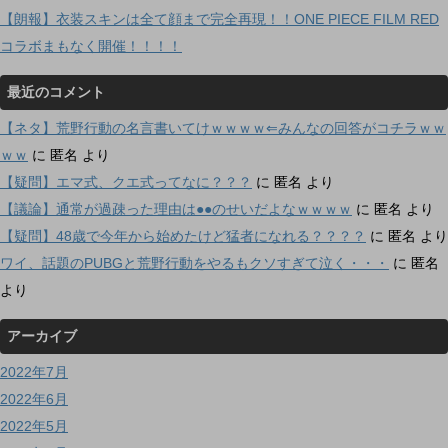
【朗報】衣装スキンは全て顔まで完全再現！！ONE PIECE FILM RED
コラボまもなく開催！！！！
最近のコメント
【ネタ】荒野行動の名言書いてけｗｗｗｗ⇐みんなの回答がコチラｗｗ
ｗｗ
に
匿名
より
【疑問】エマ式、クエ式ってなに？？？
に
匿名
より
【議論】通常が過疎った理由は●●のせいだよなｗｗｗｗ
に
匿名
より
【疑問】48歳で今年から始めたけど猛者になれる？？？？
に
匿名
より
ワイ、話題のPUBGと荒野行動をやるもクソすぎて泣く・・・
に
匿名
より
アーカイブ
2022年7月
2022年6月
2022年5月