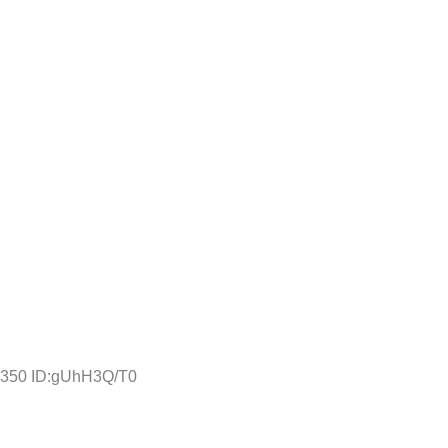
8.350 ID:gUhH3Q/T0