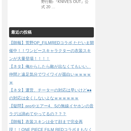
野行動-『KNIVES OUT』公
式 20 …
最近の投稿
【朗報】荒野OP_FILMREDコラボ ただいま開
催中！！ワンピースキャラクターの衣装スキ
ンが大量登場！！！！
【ネタ】俺からしたら敵が出なくてもいい、
仲間と遠足気分でワイワイが面白いｗｗｗｗ
ｗ
【ネタ】運営、チーターの対応は早いけど●●
の対応は全くしないよなｗｗｗｗｗｗ
【疑問】proやエアー4、5の無線イヤホンの音
ラグは諦めてやってるの？？？
【朗報】衣装スキンは全て顔まで完全再
現！！ONE PIECE FILM REDコラボまもなく