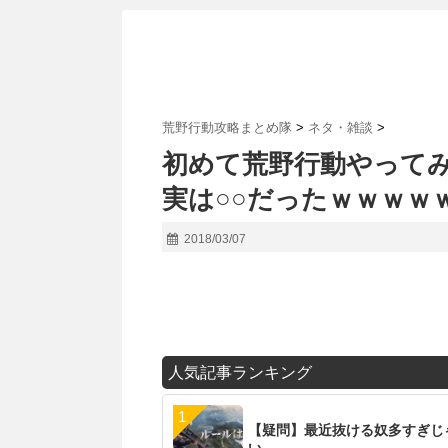
荒野行動攻略まとめ隊
>
ネタ・雑談
>
初めて荒野行動やって
実は○○だったｗｗｗｗ
2018/03/07
人気記事ランキング
【疑問】最近抜ける奴多すぎじ