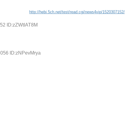
http://hebi.5ch.net/test/read.cgi/news4vip/1520307152/
052 ID:zZWtIAT8M
.056 ID:zNPevMrya