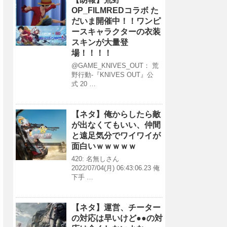
OP_FILMREDコラボ た
だいま開催中！！ワンピ
ースキャラクターの衣装
スキンが大量登
場！！！！
@GAME_KNIVES_OUT： 荒
野行動-『KNIVES OUT』公
式 20 …
【ネタ】俺からしたら敵
が出なくてもいい、仲間
と遠足気分でワイワイが
面白いｗｗｗｗｗ
420: 名無しさん
2022/07/04(月) 06:43:06.23 俺
下手 …
【ネタ】運営、チーター
の対応は早いけど●●の対