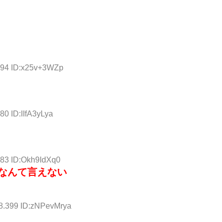
994 ID:x25v+3WZp
80 ID:IIfA3yLya
583 ID:Okh9IdXq0
いなんて言えない
28.399 ID:zNPevMrya