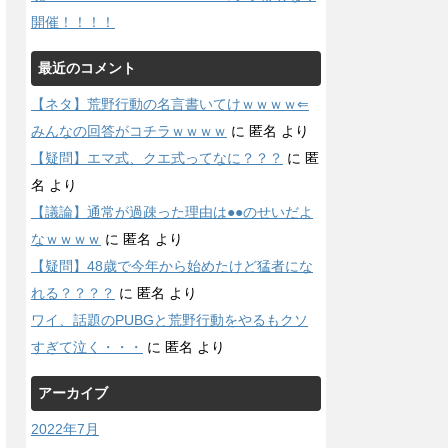
開催！！！！
最近のコメント
【ネタ】荒野行動の名言書いてけｗｗｗｗ⇐
みんなの回答がコチラｗｗｗｗ
に
匿名
より
【疑問】エマ式、クエ式ってなに？？？
に
匿
名
より
【議論】通常が過疎った理由は●●のせいだよ
なｗｗｗｗ
に
匿名
より
【疑問】48歳で今年から始めたけど猛者にな
れる？？？？
に
匿名
より
ワイ、話題のPUBGと荒野行動をやるもクソ
すぎて泣く・・・
に
匿名
より
アーカイブ
2022年7月