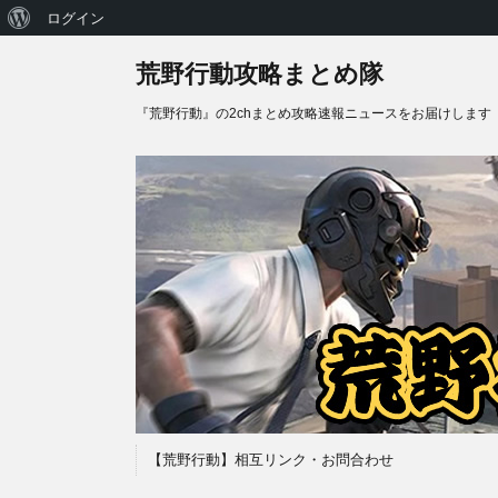
WordPress
ログイン
に
荒野行動攻略まとめ隊
つ
『荒野行動』の2chまとめ攻略速報ニュースをお届けします
い
て
【荒野行動】相互リンク・お問合わせ