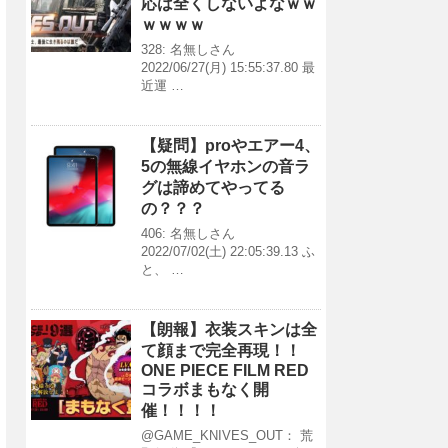
応は全くしないよなｗｗ
ｗｗｗｗ
328: 名無しさん
2022/06/27(月) 15:55:37.80 最
近運 …
【疑問】proやエアー4、
5の無線イヤホンの音ラ
グは諦めてやってる
の？？？
406: 名無しさん
2022/07/02(土) 22:05:39.13 ふ
と、 …
【朗報】衣装スキンは全
て顔まで完全再現！！
ONE PIECE FILM RED
コラボまもなく開
催！！！！
@GAME_KNIVES_OUT： 荒