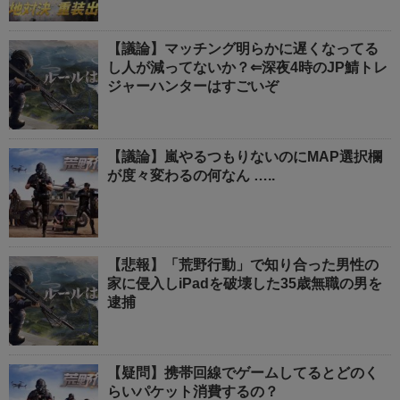
【議論】マッチング明らかに遅くなってる
し人が減ってないか？⇐深夜4時のJP鯖トレ
ジャーハンターはすごいぞ
【議論】嵐やるつもりないのにMAP選択欄
が度々変わるの何なん …..
【悲報】「荒野行動」で知り合った男性の
家に侵入しiPadを破壊した35歳無職の男を
逮捕
【疑問】携帯回線でゲームしてるとどのく
らいパケット消費するの？