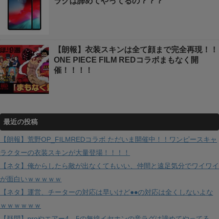
ラグは諦めてやってるの？？？
【朗報】衣装スキンは全て顔まで完全再現！！
ONE PIECE FILM REDコラボまもなく開
催！！！！
最近の投稿
【朗報】荒野OP_FILMREDコラボ ただいま開催中！！ワンピースキャ
ラクターの衣装スキンが大量登場！！！！
【ネタ】俺からしたら敵が出なくてもいい、仲間と遠足気分でワイワイ
が面白いｗｗｗｗｗ
【ネタ】運営、チーターの対応は早いけど●●の対応は全くしないよな
ｗｗｗｗｗｗ
【疑問】proやエアー4、5の無線イヤホンの音ラグは諦めてやってる