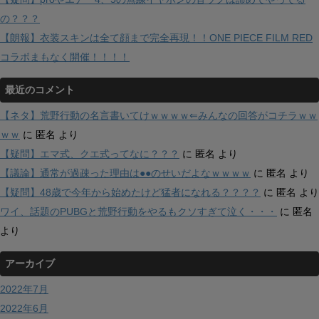
の？？？
【朗報】衣装スキンは全て顔まで完全再現！！ONE PIECE FILM RED
コラボまもなく開催！！！！
最近のコメント
【ネタ】荒野行動の名言書いてけｗｗｗｗ⇐みんなの回答がコチラｗｗ
ｗｗ
に
匿名
より
【疑問】エマ式、クエ式ってなに？？？
に
匿名
より
【議論】通常が過疎った理由は●●のせいだよなｗｗｗｗ
に
匿名
より
【疑問】48歳で今年から始めたけど猛者になれる？？？？
に
匿名
より
ワイ、話題のPUBGと荒野行動をやるもクソすぎて泣く・・・
に
匿名
より
アーカイブ
2022年7月
2022年6月