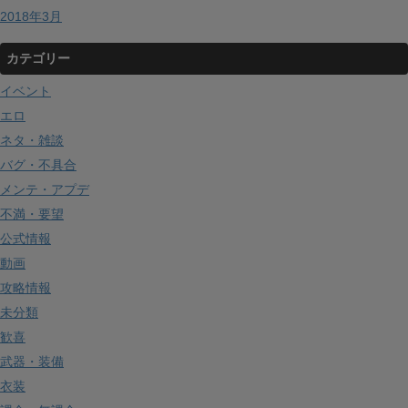
2018年3月
カテゴリー
イベント
エロ
ネタ・雑談
バグ・不具合
メンテ・アプデ
不満・要望
公式情報
動画
攻略情報
未分類
歓喜
武器・装備
衣装