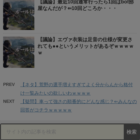
【議論】最近10回通常行ったら1回はbot部
屋なんだが？⇐10回どころか・・・
【議論】エヴァ衣装は足音の仕様が変更さ
れても●●というメリットがあるぞｗｗｗｗ
ｗ
PREV
【ネタ】荒野の選手増えすぎてよく分からんから格付
け一覧みたいの欲しいわｗｗｗｗ
NEXT
【疑問】車って強さの順番的にどんな感じ？⇐みんなの
回答がコチラｗｗｗｗｗ