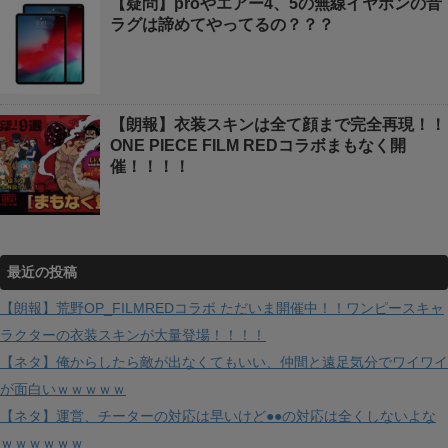
【疑問】proやエアー4、5の無線イヤホンの音
ラグは諦めてやってるの？？？
【朗報】衣装スキンは全て顔まで完全再現！！
ONE PIECE FILM REDコラボまもなく開
催！！！！
最近の投稿
【朗報】荒野OP_FILMREDコラボ ただいま開催中！！ワンピースキャ
ラクターの衣装スキンが大量登場！！！！
【ネタ】俺からしたら敵が出なくてもいい、仲間と遠足気分でワイワイ
が面白いｗｗｗｗｗ
【ネタ】運営、チーターの対応は早いけど●●の対応は全くしないよな
ｗｗｗｗｗｗ