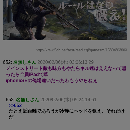
http://krsw.5ch.net/test/read.cgi/gamesm/1580486896/
652:
名無しさん
2020/02/06(木) 03:06:13.29
メインストリート敵も味方もやたらキル速はええなって思
ったら全員iPadで草
iphoneSEの俺場違いだったわもうやらねぇ
653:
名無しさん
2020/02/06(木) 05:24:14.61
>>652
たとえ近距離であろうが冷静にヘッドを狙え、それだけ
だ