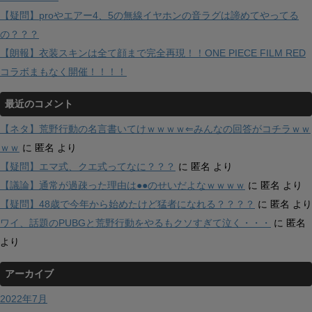
【疑問】proやエアー4、5の無線イヤホンの音ラグは諦めてやってる
の？？？
【朗報】衣装スキンは全て顔まで完全再現！！ONE PIECE FILM RED
コラボまもなく開催！！！！
最近のコメント
【ネタ】荒野行動の名言書いてけｗｗｗｗ⇐みんなの回答がコチラｗｗ
ｗｗ
に
匿名
より
【疑問】エマ式、クエ式ってなに？？？
に
匿名
より
【議論】通常が過疎った理由は●●のせいだよなｗｗｗｗ
に
匿名
より
【疑問】48歳で今年から始めたけど猛者になれる？？？？
に
匿名
より
ワイ、話題のPUBGと荒野行動をやるもクソすぎて泣く・・・
に
匿名
より
アーカイブ
2022年7月