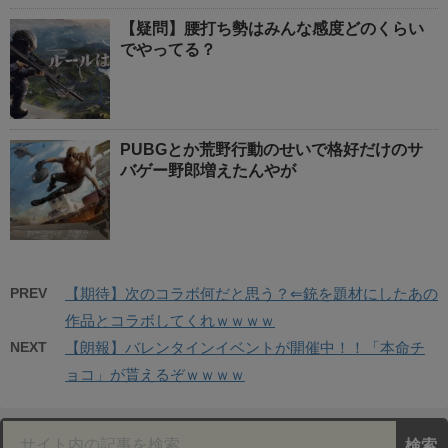
【疑問】腰打ち勢はみんな感度どのくらい
でやってる？
PUBGとか荒野行動のせいで格好だけのサ
バゲー野郎増えたんやが
PREV
【期待】次のコラボ何だと思う？⇐銃を題材にしたあの
作品とコラボしてくれｗｗｗｗ
NEXT
【朗報】バレンタインイベントが開催中！！「本命チ
ョコ」が貰えるぞｗｗｗｗ