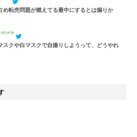
占め転売問題が燃えてる最中にするとは煽りか
-28 16:39
マスクや白マスクで自撮りしようって、どうやれ
す