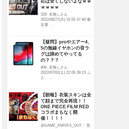
応は全くしないよなｗｗ
ｗｗｗｗ
328: 名無しさん
2022/06/27(月) 15:55:37.80 最
近運 …
【疑問】proやエアー4、
5の無線イヤホンの音ラ
グは諦めてやってる
の？？？
406: 名無しさん
2022/07/02(土) 22:05:39.13 ふ
と、 …
【朗報】衣装スキンは全
て顔まで完全再現！！
ONE PIECE FILM RED
コラボまもなく開
催！！！！
@GAME_KNIVES_OUT： 荒