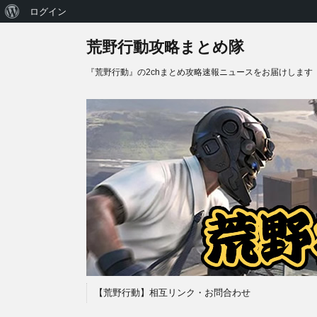
WordPress
ログイン
に
荒野行動攻略まとめ隊
つ
『荒野行動』の2chまとめ攻略速報ニュースをお届けします
い
て
【荒野行動】相互リンク・お問合わせ