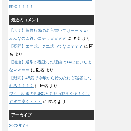
開催！！！！
最近のコメント
【ネタ】荒野行動の名言書いてけｗｗｗｗ⇐
みんなの回答がコチラｗｗｗｗ
に
匿名
より
【疑問】エマ式、クエ式ってなに？？？
に
匿
名
より
【議論】通常が過疎った理由は●●のせいだよ
なｗｗｗｗ
に
匿名
より
【疑問】48歳で今年から始めたけど猛者にな
れる？？？？
に
匿名
より
ワイ、話題のPUBGと荒野行動をやるもクソ
すぎて泣く・・・
に
匿名
より
アーカイブ
2022年7月