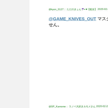
2020-02-
@kyon_0127： ただのきょん
➸♥︎【処女】
@GAME_KNIVES_OUT
マス
せん。
2020-02-2
@SP_Kamome： ラノベ大好きカモメさん