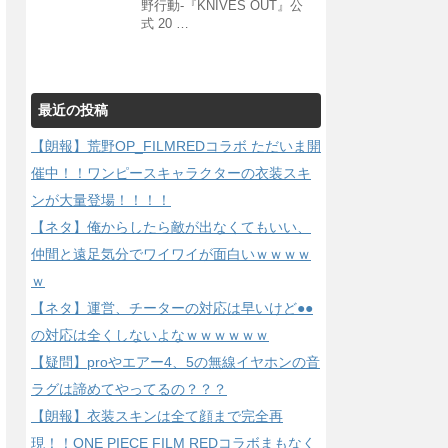
野行動-『KNIVES OUT』公
式 20 …
最近の投稿
【朗報】荒野OP_FILMREDコラボ ただいま開
催中！！ワンピースキャラクターの衣装スキ
ンが大量登場！！！！
【ネタ】俺からしたら敵が出なくてもいい、
仲間と遠足気分でワイワイが面白いｗｗｗｗ
ｗ
【ネタ】運営、チーターの対応は早いけど●●
の対応は全くしないよなｗｗｗｗｗｗ
【疑問】proやエアー4、5の無線イヤホンの音
ラグは諦めてやってるの？？？
【朗報】衣装スキンは全て顔まで完全再
現！！ONE PIECE FILM REDコラボまもなく