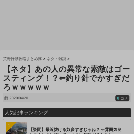
荒野行動攻略まとめ隊
>
ネタ・雑談
>
【ネタ】あの人の異常な索敵はゴー
スティング！？⇐釣り針でかすぎだ
ろｗｗｗｗｗ
0
2020/04/20
コメ
人気記事ランキング
【疑問】最近抜ける奴多すぎじゃね？ ⇐雰囲気良