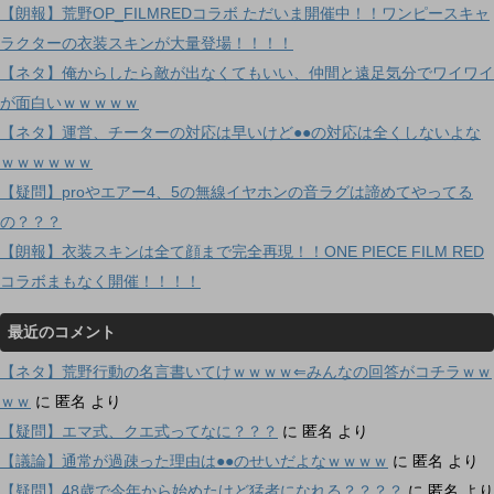
【朗報】荒野OP_FILMREDコラボ ただいま開催中！！ワンピースキャ
ラクターの衣装スキンが大量登場！！！！
【ネタ】俺からしたら敵が出なくてもいい、仲間と遠足気分でワイワイ
が面白いｗｗｗｗｗ
【ネタ】運営、チーターの対応は早いけど●●の対応は全くしないよな
ｗｗｗｗｗｗ
【疑問】proやエアー4、5の無線イヤホンの音ラグは諦めてやってる
の？？？
【朗報】衣装スキンは全て顔まで完全再現！！ONE PIECE FILM RED
コラボまもなく開催！！！！
最近のコメント
【ネタ】荒野行動の名言書いてけｗｗｗｗ⇐みんなの回答がコチラｗｗ
ｗｗ
に
匿名
より
【疑問】エマ式、クエ式ってなに？？？
に
匿名
より
【議論】通常が過疎った理由は●●のせいだよなｗｗｗｗ
に
匿名
より
【疑問】48歳で今年から始めたけど猛者になれる？？？？
に
匿名
より