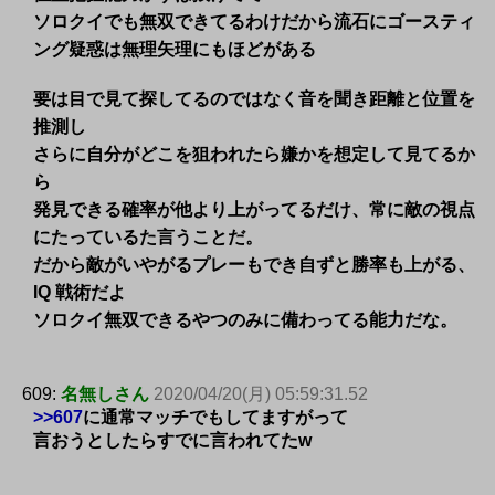
ソロクイでも無双できてるわけだから流石にゴースティ
ング疑惑は無理矢理にもほどがある
要は目で見て探してるのではなく音を聞き距離と位置を
推測し
さらに自分がどこを狙われたら嫌かを想定して見てるか
ら
発見できる確率が他より上がってるだけ、常に敵の視点
にたっているた言うことだ。
だから敵がいやがるプレーもでき自ずと勝率も上がる、
IQ 戦術だよ
ソロクイ無双できるやつのみに備わってる能力だな。
609:
名無しさん
2020/04/20(月) 05:59:31.52
>>607
に通常マッチでもしてますがって
言おうとしたらすでに言われてたw