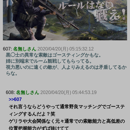
607:
名無しさん
2020/04/20(月) 05:15:32.12
黒◯士の異常な索敵はゴースティングかもな。
姉に別端末でルーム観戦してもらってる。
視力悪いのに遠くの敵が、人よりみえるのは矛盾してるか
らな。
608:
名無しさん
2020/04/20(月) 05:44:53.19
>>607
それ言うならどうやって通常野良マッチングでゴーステ
ィングするんだよ？笑
ゲリラや大会関係なく元々通常での索敵能力と高低差の
位置把握能力がずば抜けてて