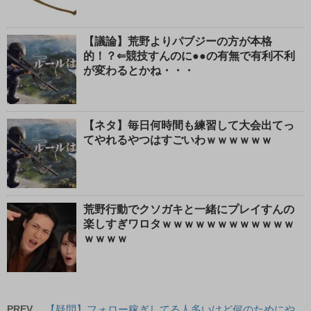
【議論】荒野よりパブジーの方が本格
的！？⇐競技すんのに●●の有無で有利不利
が変わるとかね・・・
【ネタ】毎日何時間も練習して大会出てっ
てやれるやつはすごいわｗｗｗｗｗｗ
荒野行動でクソガキと一緒にプレイすんの
楽しすぎワロタｗｗｗｗｗｗｗｗｗｗｗｗ
ｗｗｗｗ
PREV
【疑問】フォロー稼ぎしてる人多いけど何のためにや