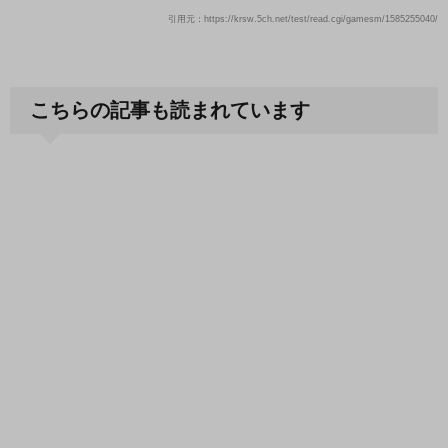
引用元：https://krsw.5ch.net/test/read.cgi/gamesm/1585255040/
こちらの記事も読まれています