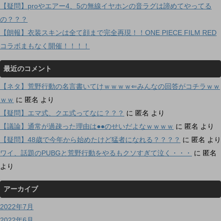
【疑問】proやエアー4、5の無線イヤホンの音ラグは諦めてやってる
の？？？
【朗報】衣装スキンは全て顔まで完全再現！！ONE PIECE FILM RED
コラボまもなく開催！！！！
最近のコメント
【ネタ】荒野行動の名言書いてけｗｗｗｗ⇐みんなの回答がコチラｗｗ
ｗｗ
に
匿名
より
【疑問】エマ式、クエ式ってなに？？？
に
匿名
より
【議論】通常が過疎った理由は●●のせいだよなｗｗｗｗ
に
匿名
より
【疑問】48歳で今年から始めたけど猛者になれる？？？？
に
匿名
より
ワイ、話題のPUBGと荒野行動をやるもクソすぎて泣く・・・
に
匿名
より
アーカイブ
2022年7月
2022年6月