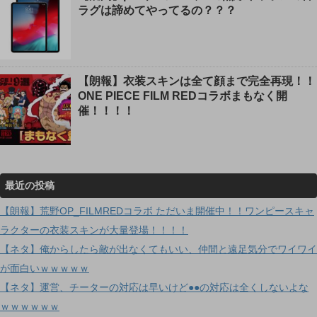
ラグは諦めてやってるの？？？
【朗報】衣装スキンは全て顔まで完全再現！！
ONE PIECE FILM REDコラボまもなく開
催！！！！
最近の投稿
【朗報】荒野OP_FILMREDコラボ ただいま開催中！！ワンピースキャ
ラクターの衣装スキンが大量登場！！！！
【ネタ】俺からしたら敵が出なくてもいい、仲間と遠足気分でワイワイ
が面白いｗｗｗｗｗ
【ネタ】運営、チーターの対応は早いけど●●の対応は全くしないよな
ｗｗｗｗｗｗ