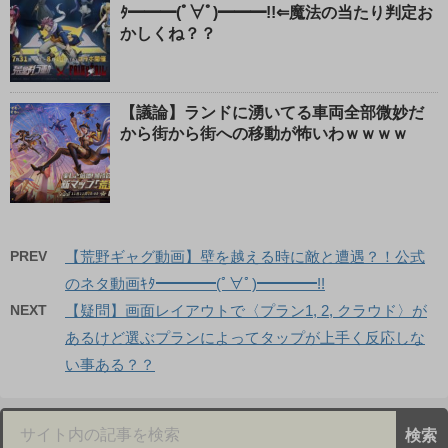
ﾀ━━━(ﾟ∀ﾟ)━━━!!⇐魔法の当たり判定お
かしくね？？
【議論】ランドに湧いてる車両全部微妙だ
から街から街への移動が怖いわｗｗｗｗ
PREV
【荒野ギャグ動画】壁を越える時に敵と遭遇？！公式
のネタ動画ｷﾀ━━━━(ﾟ∀ﾟ)━━━━!!
NEXT
【疑問】画面レイアウトで〈プラン1, 2, クラウド〉が
あるけど選ぶプランによってタップが上手く反応しな
い事ある？？