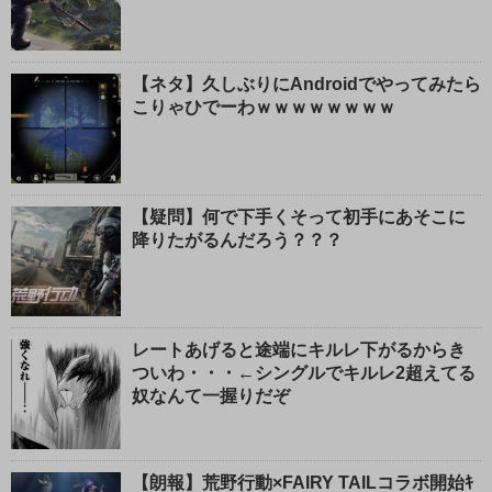
【ネタ】久しぶりにAndroidでやってみたら
こりゃひでーわｗｗｗｗｗｗｗｗ
【疑問】何で下手くそって初手にあそこに
降りたがるんだろう？？？
レートあげると途端にキルレ下がるからき
ついわ・・・←シングルでキルレ2超えてる
奴なんて一握りだぞ
【朗報】荒野行動×FAIRY TAILコラボ開始ｷ