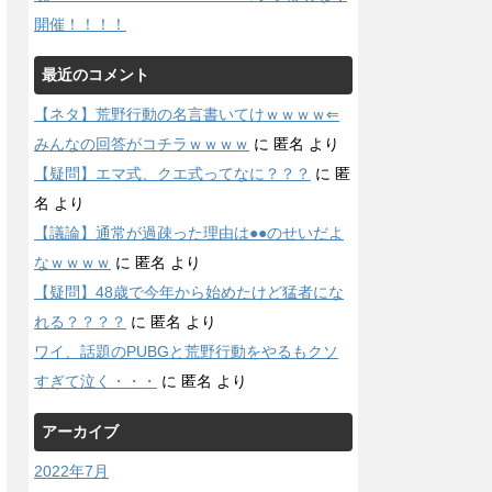
開催！！！！
最近のコメント
【ネタ】荒野行動の名言書いてけｗｗｗｗ⇐
みんなの回答がコチラｗｗｗｗ
に
匿名
より
【疑問】エマ式、クエ式ってなに？？？
に
匿
名
より
【議論】通常が過疎った理由は●●のせいだよ
なｗｗｗｗ
に
匿名
より
【疑問】48歳で今年から始めたけど猛者にな
れる？？？？
に
匿名
より
ワイ、話題のPUBGと荒野行動をやるもクソ
すぎて泣く・・・
に
匿名
より
アーカイブ
2022年7月