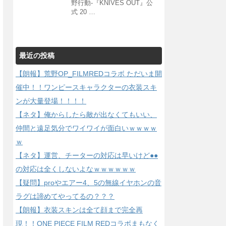
野行動-『KNIVES OUT』公
式 20 …
最近の投稿
【朗報】荒野OP_FILMREDコラボ ただいま開
催中！！ワンピースキャラクターの衣装スキ
ンが大量登場！！！！
【ネタ】俺からしたら敵が出なくてもいい、
仲間と遠足気分でワイワイが面白いｗｗｗｗ
ｗ
【ネタ】運営、チーターの対応は早いけど●●
の対応は全くしないよなｗｗｗｗｗｗ
【疑問】proやエアー4、5の無線イヤホンの音
ラグは諦めてやってるの？？？
【朗報】衣装スキンは全て顔まで完全再
現！！ONE PIECE FILM REDコラボまもなく