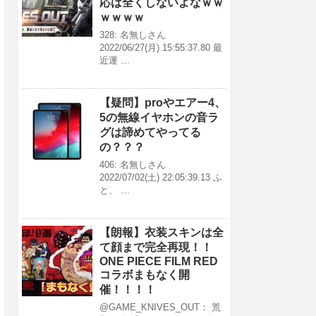
応は全くしないよなｗｗ
ｗｗｗｗ
328: 名無しさん
2022/06/27(月) 15:55:37.80 最
近運 …
【疑問】proやエアー4、
5の無線イヤホンの音ラ
グは諦めてやってる
の？？？
406: 名無しさん
2022/07/02(土) 22:05:39.13 ふ
と、 …
【朗報】衣装スキンは全
て顔まで完全再現！！
ONE PIECE FILM RED
コラボまもなく開
催！！！！
@GAME_KNIVES_OUT： 荒