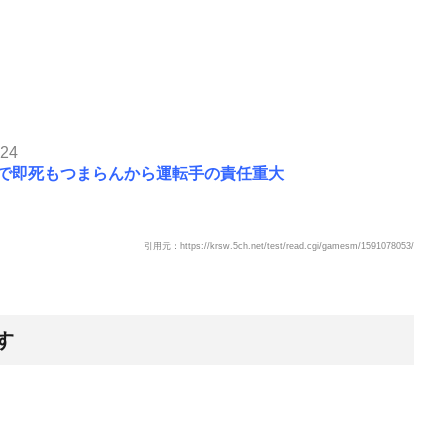
.24
で即死もつまらんから運転手の責任重大
引用元：https://krsw.5ch.net/test/read.cgi/gamesm/1591078053/
す