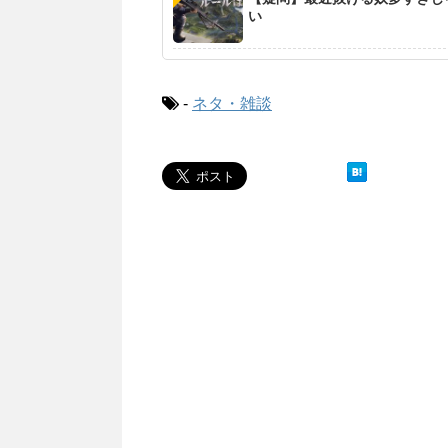
い
-
ネタ・雑談