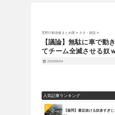
荒野行動攻略まとめ隊
>
ネタ・雑談
>
【議論】無駄に車で動
てチーム全滅させる奴
2020/06/04
人気記事ランキング
【疑問】最近抜ける奴多すぎじ