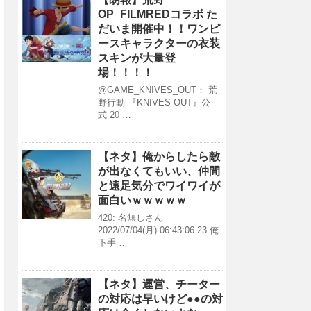
OP_FILMREDコラボ た
だいま開催中！！ワンピ
ースキャラクターの衣装
スキンが大量登
場！！！！
@GAME_KNIVES_OUT： 荒
野行動-『KNIVES OUT』公
式 20 …
【ネタ】俺からしたら敵
が出なくてもいい、仲間
と遠足気分でワイワイが
面白いｗｗｗｗｗ
420: 名無しさん
2022/07/04(月) 06:43:06.23 俺
下手 …
【ネタ】運営、チーター
の対応は早いけど●●の対