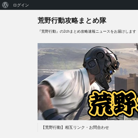
WordPress
ログイン
に
荒野行動攻略まとめ隊
つ
『荒野行動』の2chまとめ攻略速報ニュースをお届けします
い
て
【荒野行動】相互リンク・お問合わせ