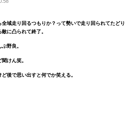
0.58
ら全域走り回るつもりか？って勢いで走り回られてたどり
る敵に凸られて終了。
んぶ野良。
ど聞けん笑。
けど後で思い出すと何でか笑える。