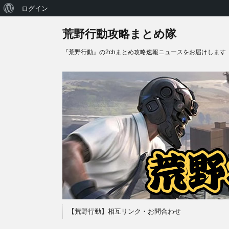
WordPress
ログイン
に
荒野行動攻略まとめ隊
つ
『荒野行動』の2chまとめ攻略速報ニュースをお届けします
い
て
【荒野行動】相互リンク・お問合わせ