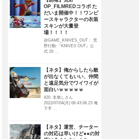
OP_FILMREDコラボ た
だいま開催中！！ワンピ
ースキャラクターの衣装
スキンが大量登
場！！！！
@GAME_KNIVES_OUT： 荒
野行動-『KNIVES OUT』公
式 20 …
【ネタ】俺からしたら敵
が出なくてもいい、仲間
と遠足気分でワイワイが
面白いｗｗｗｗｗ
420: 名無しさん
2022/07/04(月) 06:43:06.23 俺
下手 …
【ネタ】運営、チーター
の対応は早いけど●●の対