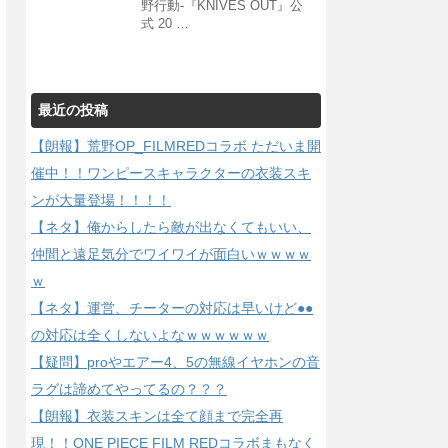
野行動-『KNIVES OUT』公
式 20 …
最近の投稿
【朗報】荒野OP_FILMREDコラボ ただいま開
催中！！ワンピースキャラクターの衣装スキ
ンが大量登場！！！！
【ネタ】俺からしたら敵が出なくてもいい、
仲間と遠足気分でワイワイが面白いｗｗｗｗ
ｗ
【ネタ】運営、チーターの対応は早いけど●●
の対応は全くしないよなｗｗｗｗｗｗ
【疑問】proやエアー4、5の無線イヤホンの音
ラグは諦めてやってるの？？？
【朗報】衣装スキンは全て顔まで完全再
現！！ONE PIECE FILM REDコラボまもなく