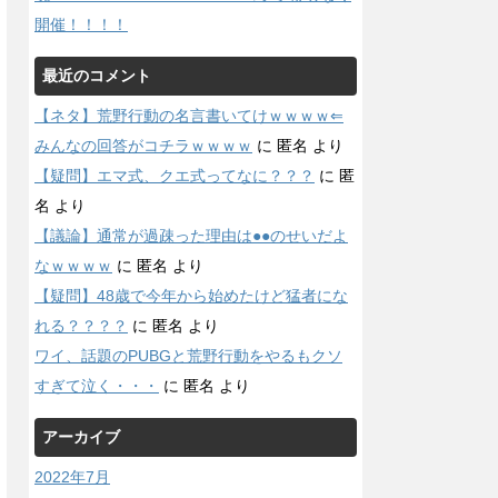
開催！！！！
最近のコメント
【ネタ】荒野行動の名言書いてけｗｗｗｗ⇐
みんなの回答がコチラｗｗｗｗ
に
匿名
より
【疑問】エマ式、クエ式ってなに？？？
に
匿
名
より
【議論】通常が過疎った理由は●●のせいだよ
なｗｗｗｗ
に
匿名
より
【疑問】48歳で今年から始めたけど猛者にな
れる？？？？
に
匿名
より
ワイ、話題のPUBGと荒野行動をやるもクソ
すぎて泣く・・・
に
匿名
より
アーカイブ
2022年7月