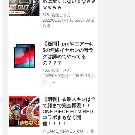
応は全くしないよなｗｗ
ｗｗｗｗ
328: 名無しさん
2022/06/27(月) 15:55:37.80 最
近運 …
【疑問】proやエアー4、
5の無線イヤホンの音ラ
グは諦めてやってる
の？？？
406: 名無しさん
2022/07/02(土) 22:05:39.13 ふ
と、 …
【朗報】衣装スキンは全
て顔まで完全再現！！
ONE PIECE FILM RED
コラボまもなく開
催！！！！
@GAME_KNIVES_OUT： 荒