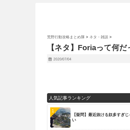
荒野行動攻略まとめ隊
>
ネタ・雑談
>
【ネタ】Foriaって何
2020/07/04
人気記事ランキング
【疑問】最近抜ける奴多すぎじ
い