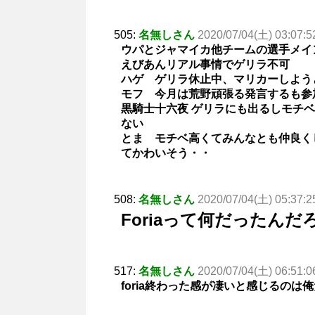
505:
名無しさん
2020/07/04(土) 03:07:5
ウパとジャマイカ他チームの選手メイ
えびあんリアル事情でゲリラ不可
ハゲ ゲリラ休止中、マリカーしよう
モフ 今月は荒野頑張る発言するも参
黒騎士十六夜 ゲリラにも出るしモチ
ない
とま モチベ高くてみんなとも仲良く
てかわいそう・・
508:
名無しさん
2020/07/04(土) 05:37:2
Foriaって何だったんだ
517:
名無しさん
2020/07/04(土) 06:51:0
foria終わった感が凄いと感じるのは