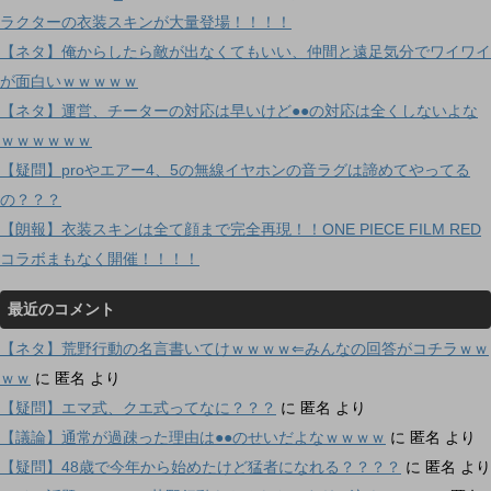
ラクターの衣装スキンが大量登場！！！！
【ネタ】俺からしたら敵が出なくてもいい、仲間と遠足気分でワイワイ
が面白いｗｗｗｗｗ
【ネタ】運営、チーターの対応は早いけど●●の対応は全くしないよな
ｗｗｗｗｗｗ
【疑問】proやエアー4、5の無線イヤホンの音ラグは諦めてやってる
の？？？
【朗報】衣装スキンは全て顔まで完全再現！！ONE PIECE FILM RED
コラボまもなく開催！！！！
最近のコメント
【ネタ】荒野行動の名言書いてけｗｗｗｗ⇐みんなの回答がコチラｗｗ
ｗｗ
に
匿名
より
【疑問】エマ式、クエ式ってなに？？？
に
匿名
より
【議論】通常が過疎った理由は●●のせいだよなｗｗｗｗ
に
匿名
より
【疑問】48歳で今年から始めたけど猛者になれる？？？？
に
匿名
より