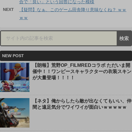
合で「良い」という回答になった模様
NEXT
【疑問】なぁ、このゲーム田舎降り意味なくね？ ｗｗ
ｗｗ
NEW POST
【朗報】荒野OP_FILMREDコラボ ただいま開
催中！！ワンピースキャラクターの衣装スキン
が大量登場！！！！
【ネタ】俺からしたら敵が出なくてもいい、仲
間と遠足気分でワイワイが面白いｗｗｗｗｗ