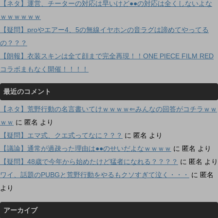
【ネタ】運営、チーターの対応は早いけど●●の対応は全くしないよな
ｗｗｗｗｗｗ
【疑問】proやエアー4、5の無線イヤホンの音ラグは諦めてやってる
の？？？
【朗報】衣装スキンは全て顔まで完全再現！！ONE PIECE FILM RED
コラボまもなく開催！！！！
最近のコメント
【ネタ】荒野行動の名言書いてけｗｗｗｗ⇐みんなの回答がコチラｗｗ
ｗｗ
に
匿名
より
【疑問】エマ式、クエ式ってなに？？？
に
匿名
より
【議論】通常が過疎った理由は●●のせいだよなｗｗｗｗ
に
匿名
より
【疑問】48歳で今年から始めたけど猛者になれる？？？？
に
匿名
より
ワイ、話題のPUBGと荒野行動をやるもクソすぎて泣く・・・
に
匿名
より
アーカイブ