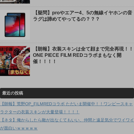
【疑問】proやエアー4、5の無線イヤホンの音
ラグは諦めてやってるの？？？
【朗報】衣装スキンは全て顔まで完全再現！！
ONE PIECE FILM REDコラボまもなく開
催！！！！
最近の投稿
【朗報】荒野OP_FILMREDコラボ ただいま開催中！！ワンピースキャ
ラクターの衣装スキンが大量登場！！！！
【ネタ】俺からしたら敵が出なくてもいい、仲間と遠足気分でワイワイ
が面白いｗｗｗｗｗ