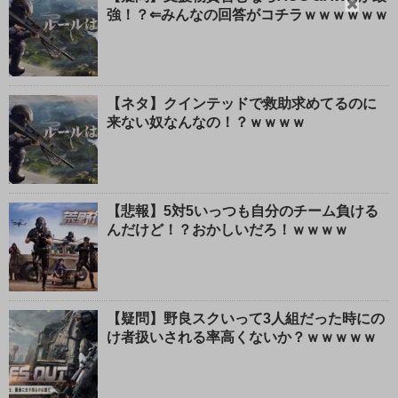
閉
強！？⇐みんなの回答がコチラｗｗｗｗｗｗ
じ
る
【ネタ】クインテッドで救助求めてるのに
来ない奴なんなの！？ｗｗｗｗ
【悲報】5対5いっつも自分のチーム負ける
んだけど！？おかしいだろ！ｗｗｗｗ
【疑問】野良スクいって3人組だった時にの
け者扱いされる率高くないか？ｗｗｗｗｗ