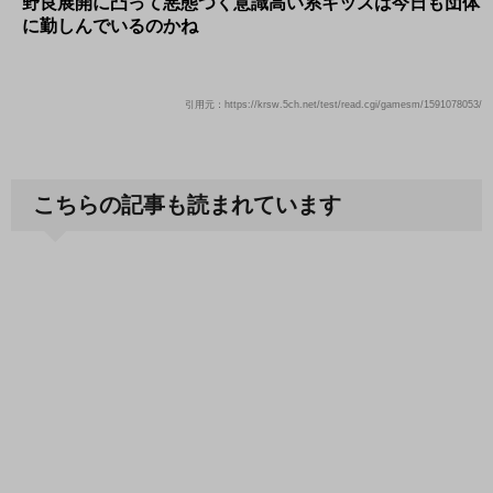
野良展開に凸って悪態つく意識高い系キッズは今日も団体
に勤しんでいるのかね
引用元：https://krsw.5ch.net/test/read.cgi/gamesm/1591078053/
こちらの記事も読まれています