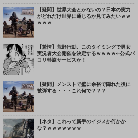
【疑問】世界大会とかないの？日本の実力
がどれだけ世界に通じるか見てみたいｗｗ
ｗｗｗ
【驚愕】荒野行動、このタイミングで男女
実況者大会開催を決定するｗｗｗｗ⇐公式パ
コリ斡旋サービスか！
【疑問】メンストで壁に余裕で隠れた後に
被弾する・・・これ何で？？？
【ネタ】これって新手のイジメか何かか
な？ｗｗｗｗｗｗｗ