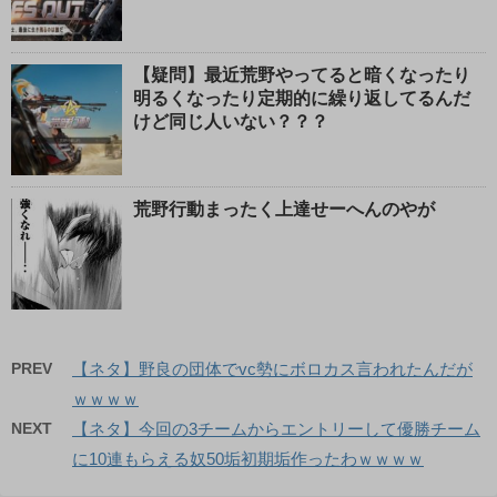
【疑問】最近荒野やってると暗くなったり
明るくなったり定期的に繰り返してるんだ
けど同じ人いない？？？
荒野行動まったく上達せーへんのやが
PREV
【ネタ】野良の団体でvc勢にボロカス言われたんだが
ｗｗｗｗ
NEXT
【ネタ】今回の3チームからエントリーして優勝チーム
に10連もらえる奴50垢初期垢作ったわｗｗｗｗ