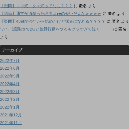
【疑問】エマ式、クエ式ってなに？？？
に
匿名
より
【議論】通常が過疎った理由は●●のせいだよなｗｗｗｗ
に
匿名
より
【疑問】48歳で今年から始めたけど猛者になれる？？？？
に
匿名
より
ワイ、話題のPUBGと荒野行動をやるもクソすぎて泣く・・・
に
匿名
より
アーカイブ
2022年7月
2022年6月
2022年5月
2022年4月
2022年3月
2022年2月
2022年1月
2021年12月
2021年11月