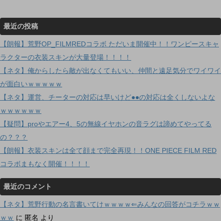
最近の投稿
【朗報】荒野OP_FILMREDコラボ ただいま開催中！！ワンピースキャ
ラクターの衣装スキンが大量登場！！！！
【ネタ】俺からしたら敵が出なくてもいい、仲間と遠足気分でワイワイ
が面白いｗｗｗｗｗ
【ネタ】運営、チーターの対応は早いけど●●の対応は全くしないよな
ｗｗｗｗｗｗ
【疑問】proやエアー4、5の無線イヤホンの音ラグは諦めてやってる
の？？？
【朗報】衣装スキンは全て顔まで完全再現！！ONE PIECE FILM RED
コラボまもなく開催！！！！
最近のコメント
【ネタ】荒野行動の名言書いてけｗｗｗｗ⇐みんなの回答がコチラｗｗ
ｗｗ
に
匿名
より