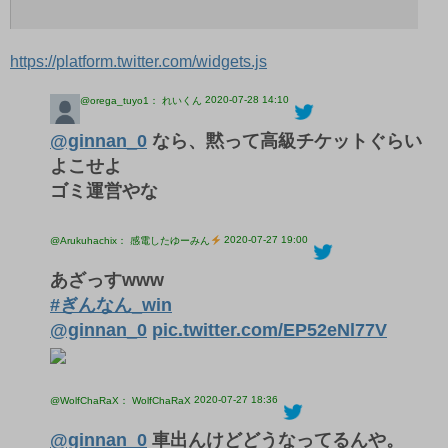
https://platform.twitter.com/widgets.js
2020-07-28 14:10
@orega_tuyo1： れいくん
@ginnan_0
なら、黙って高級チケットぐらい
よこせよ
ゴミ運営やな
2020-07-27 19:00
@Arukuhachix： 感電したゆーみん
あざっすwww
#ぎんなん_win
@ginnan_0
pic.twitter.com/EP52eNl77V
2020-07-27 18:36
@WolfChaRaX： WolfChaRaX
@ginnan_0
車出んけどどうなってるんや。