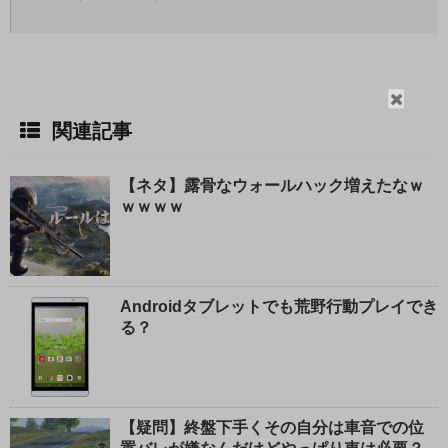
閉
じ
関連記事
る
【ネタ】露骨なウォールハック増えたなｗ
ｗｗｗｗ
Androidタブレットでも荒野行動プレイでき
る？
【疑問】終盤下手くその自分は車音での位