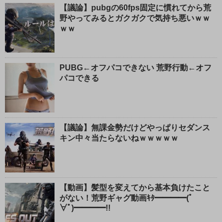
【議論】pubgの60fps固定に慣れてから荒
野やってみるとガクガクで気持ち悪いｗｗ
ｗｗ
PUBG←オフパコできない 荒野行動←オフ
パコできる
【議論】無課金勢だけどやっぱりセダンス
キン中々当たらないねｗｗｗｗｗ
【動画】髪型を変えてから基本負けたこと
がない！荒野ギャグ動画ｷﾀ━━━━(ﾟ
∀ﾟ)━━━━!!