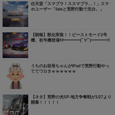
任天堂「スマブラ！ススマブラ…！」スマ
ホユーザー「fateと荒野行動で充分。」
【朗報】獣化実装！！ビーストモード2号
機、初号機登場ｷﾀ━━━━(ﾟ∀ﾟ)━━━━!!
うちのお祖母ちゃんがiPadで荒野行動やっ
ててワロタｗｗｗｗｗｗ
【ネタ】荒野の光SP-地方争奪戦が1/27より
開幕！！！！！