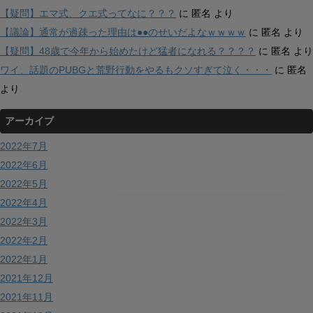
【疑問】エマ式、クエ式ってなに？？？
に
匿名
より
【議論】通常が過疎った理由は●●のせいだよなｗｗｗｗ
に
匿名
より
【疑問】48歳で今年から始めたけど猛者になれる？？？？
に
匿名
より
ワイ、話題のPUBGと荒野行動をやるもクソすぎて泣く・・・
に
匿名
より
アーカイブ
2022年7月
2022年6月
2022年5月
2022年4月
2022年3月
2022年2月
2022年1月
2021年12月
2021年11月