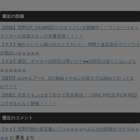
最近の投稿
【朗報】荒野OP_FILMREDコラボ ただいま開催中！！ワンピースキャ
ラクターの衣装スキンが大量登場！！！！
【ネタ】俺からしたら敵が出なくてもいい、仲間と遠足気分でワイワイ
が面白いｗｗｗｗｗ
【ネタ】運営、チーターの対応は早いけど●●の対応は全くしないよな
ｗｗｗｗｗｗ
【疑問】proやエアー4、5の無線イヤホンの音ラグは諦めてやってる
の？？？
【朗報】衣装スキンは全て顔まで完全再現！！ONE PIECE FILM RED
コラボまもなく開催！！！！
最近のコメント
【ネタ】荒野行動の名言書いてけｗｗｗｗ⇐みんなの回答がコチラｗｗ
ｗｗ
に
匿名
より