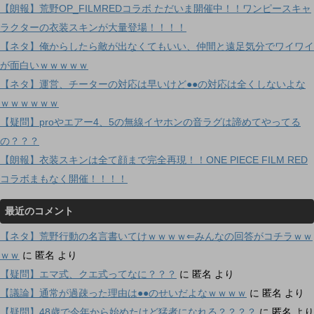
【朗報】荒野OP_FILMREDコラボ ただいま開催中！！ワンピースキャ
ラクターの衣装スキンが大量登場！！！！
【ネタ】俺からしたら敵が出なくてもいい、仲間と遠足気分でワイワイ
が面白いｗｗｗｗｗ
【ネタ】運営、チーターの対応は早いけど●●の対応は全くしないよな
ｗｗｗｗｗｗ
【疑問】proやエアー4、5の無線イヤホンの音ラグは諦めてやってる
の？？？
【朗報】衣装スキンは全て顔まで完全再現！！ONE PIECE FILM RED
コラボまもなく開催！！！！
最近のコメント
【ネタ】荒野行動の名言書いてけｗｗｗｗ⇐みんなの回答がコチラｗｗ
ｗｗ
に
匿名
より
【疑問】エマ式、クエ式ってなに？？？
に
匿名
より
【議論】通常が過疎った理由は●●のせいだよなｗｗｗｗ
に
匿名
より
【疑問】48歳で今年から始めたけど猛者になれる？？？？
に
匿名
より