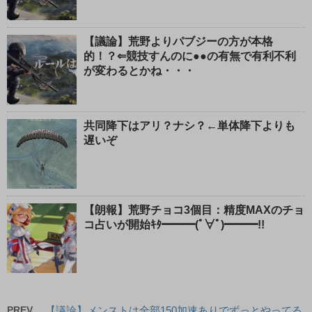
【議論】荒野よりパブジーの方が本格
的！？⇐競技すんのに●●の有無で有利不利
が変わるとかね・・・
共同降下はアリ？ナシ？←単体降下よりも
遅いぞ
【朗報】荒野チョコ3個目：精度MAXのチョ
コ占いが開始ｷﾀ━━━(ﾟ∀ﾟ)━━━!!
PREV
【議論】メンストは全部150加速ありでずっとやってる