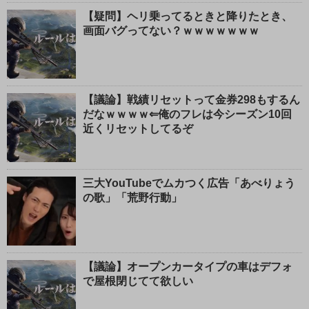
【疑問】ヘリ乗ってるときと降りたとき、
画面バグってない？ｗｗｗｗｗｗｗ
【議論】戦績リセットって金券298もするん
だなｗｗｗｗ⇐俺のフレは今シーズン10回
近くリセットしてるぞ
三大YouTubeでムカつく広告「あべりょう
の歌」「荒野行動」
【議論】オープンカータイプの車はデフォ
で屋根閉じてて欲しい