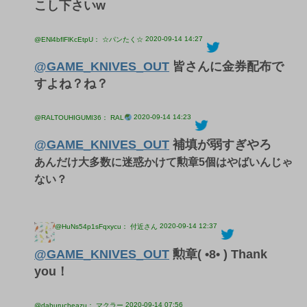
こし下さいw
2020-09-14 14:27
@ENl4bflFlKcEtpU： ☆パンたく☆
@GAME_KNIVES_OUT
皆さんに金券配布で
すよね？ね？
2020-09-14 14:23
@RALTOUHIGUMI36： RAL
@GAME_KNIVES_OUT
補填が弱すぎやろ
あんだけ大多数に迷惑かけて勲章5個はやばいんじゃ
ない？
2020-09-14 12:37
@HuNs54p1sFqxycu： 付近さん
@GAME_KNIVES_OUT
勲章( •8• ) Thank
you！
2020-09-14 07:56
@daburucheazu： マクラー