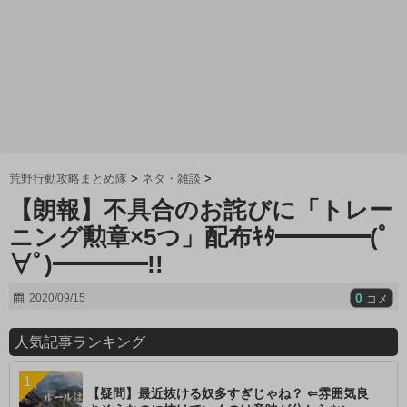
荒野行動攻略まとめ隊
>
ネタ・雑談
>
【朗報】不具合のお詫びに「トレー
ニング勲章×5つ」配布ｷﾀ━━━━(ﾟ
∀ﾟ)━━━━!!
0
2020/09/15
コメ
人気記事ランキング
【疑問】最近抜ける奴多すぎじゃね？ ⇐雰囲気良