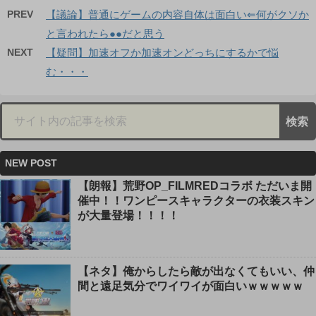
PREV
【議論】普通にゲームの内容自体は面白い⇐何がクソか
と言われたら●●だと思う
NEXT
【疑問】加速オフか加速オンどっちにするかで悩
む・・・
NEW POST
【朗報】荒野OP_FILMREDコラボ ただいま開
催中！！ワンピースキャラクターの衣装スキン
が大量登場！！！！
【ネタ】俺からしたら敵が出なくてもいい、仲
間と遠足気分でワイワイが面白いｗｗｗｗｗ