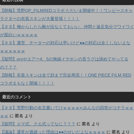
【朗報】荒野OP_FILMREDコラボ ただいま開催中！！ワンピースキャ
ラクターの衣装スキンが大量登場！！！！
【ネタ】俺からしたら敵が出なくてもいい、仲間と遠足気分でワイワイ
が面白いｗｗｗｗｗ
【ネタ】運営、チーターの対応は早いけど●●の対応は全くしないよな
ｗｗｗｗｗｗ
【疑問】proやエアー4、5の無線イヤホンの音ラグは諦めてやってる
の？？？
【朗報】衣装スキンは全て顔まで完全再現！！ONE PIECE FILM RED
コラボまもなく開催！！！！
最近のコメント
【ネタ】荒野行動の名言書いてけｗｗｗｗ⇐みんなの回答がコチラｗｗ
ｗｗ
に
匿名
より
【疑問】エマ式、クエ式ってなに？？？
に
匿名
より
【議論】通常が過疎った理由は●●のせいだよなｗｗｗｗ
に
匿名
より