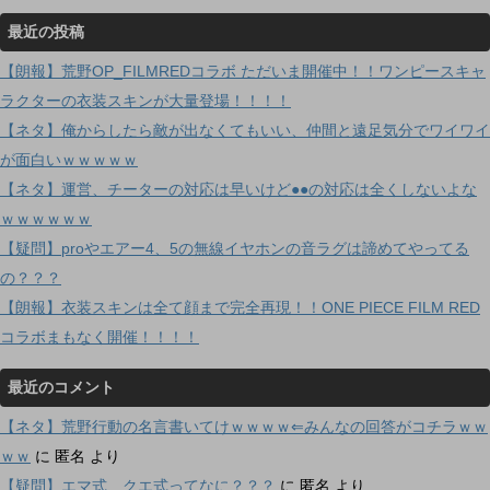
最近の投稿
【朗報】荒野OP_FILMREDコラボ ただいま開催中！！ワンピースキャ
ラクターの衣装スキンが大量登場！！！！
【ネタ】俺からしたら敵が出なくてもいい、仲間と遠足気分でワイワイ
が面白いｗｗｗｗｗ
【ネタ】運営、チーターの対応は早いけど●●の対応は全くしないよな
ｗｗｗｗｗｗ
【疑問】proやエアー4、5の無線イヤホンの音ラグは諦めてやってる
の？？？
【朗報】衣装スキンは全て顔まで完全再現！！ONE PIECE FILM RED
コラボまもなく開催！！！！
最近のコメント
【ネタ】荒野行動の名言書いてけｗｗｗｗ⇐みんなの回答がコチラｗｗ
ｗｗ
に
匿名
より
【疑問】エマ式、クエ式ってなに？？？
に
匿名
より