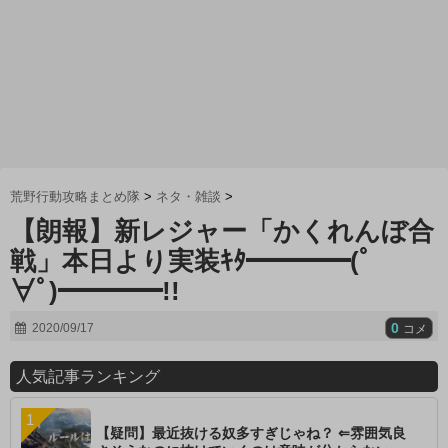
荒野行動攻略まとめ隊
>
ネタ・雑談
>
【朗報】新レジャー「かくれんぼ合
戦」本日より実装ｷﾀ━━━━(ﾟ
∀ﾟ)━━━━!!
0
2020/09/17
コメ
人気記事ランキング
【疑問】最近抜ける奴多すぎじゃね？ ⇐雰囲気良