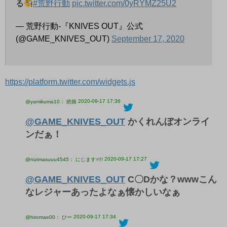
る
#荒野行動
pic.twitter.com/0yRYMZ25U2
— 荒野行動-『KNIVES OUT』公式
(@GAME_KNIVES_OUT)
September 17, 2020
https://platform.twitter.com/widgets.js
2020-09-17 17:36
@yamikuma10： 絶狼
@GAME_KNIVES_OUT
かくれんぼオンライ
ンだぁ！
2020-09-17 17:27
@nizimasuuu4545： にじますｯ!!!
@GAME_KNIVES_OUT
C〇Dかな？wwwこん
なレジャーあったよなぁ懐かしいなぁ
2020-09-17 17:34
@hiromae00： ひー