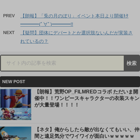
PREV
【朗報】「兎の月のぼり」イベント本日より開催ｷﾀ
━━━━(ﾟ∀ﾟ)━━━━!!
NEXT
【疑問】団体にデパートとか選択肢ないんだが実装さ
れているの？
NEW POST
【朗報】荒野OP_FILMREDコラボ ただいま開
催中！！ワンピースキャラクターの衣装スキン
が大量登場！！！！
【ネタ】俺からしたら敵が出なくてもいい、仲
間と遠足気分でワイワイが面白いｗｗｗｗｗ