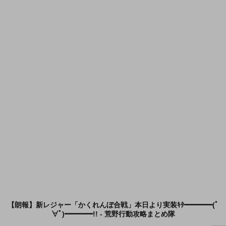
【朗報】新レジャー「かくれんぼ合戦」本日より実装ｷﾀ━━━━(ﾟ
∀ﾟ)━━━━!! - 荒野行動攻略まとめ隊