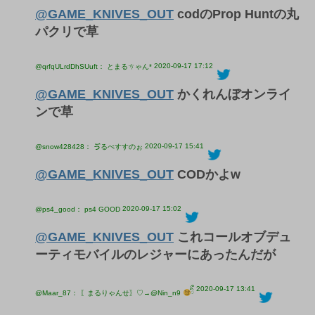
@GAME_KNIVES_OUT
codのProp Huntの丸
パクリで草
2020-09-17 17:12
@qrfqULrdDhSUuft： とまるㄘゃん*
@GAME_KNIVES_OUT
かくれんぼオンライ
ンで草
2020-09-17 15:41
@snow428428： ゔるぺすすのぉ
@GAME_KNIVES_OUT
CODかよw
2020-09-17 15:02
@ps4_good： ps4 GOOD
@GAME_KNIVES_OUT
これコールオブデュ
ーティモバイルのレジャーにあったんだが
2020-09-17 13:41
@Maar_87： 〖まるりゃんせ〗♡→@Nin_n9
ིྀ