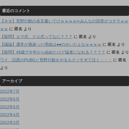
最近のコメント
【ネタ】荒野行動の名言書いてけｗｗｗｗ⇐みんなの回答がコチラｗｗ
ｗｗ
に
匿名
より
【疑問】エマ式、クエ式ってなに？？？
に
匿名
より
【議論】通常が過疎った理由は●●のせいだよなｗｗｗｗ
に
匿名
より
【疑問】48歳で今年から始めたけど猛者になれる？？？？
に
匿名
より
ワイ、話題のPUBGと荒野行動をやるもクソすぎて泣く・・・
に
匿名
より
アーカイブ
2022年7月
2022年6月
2022年5月
2022年4月
2022年3月