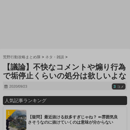
荒野行動攻略まとめ隊
>
ネタ・雑談
>
【議論】不快なコメントや煽り行為
で垢停止くらいの処分は欲しいよな
3
2020/09/23
コメ
人気記事ランキング
【疑問】最近抜ける奴多すぎじゃね？ ⇐雰囲気良
さそうなのに抜けていくのは意味が分からない