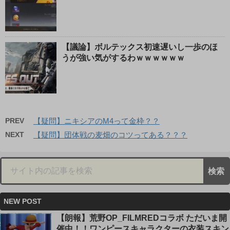
【議論】ボルテックス初速遅いし一歩のほ
うが強い気がするわｗｗｗｗｗｗ
PREV
【疑問】ニキシアのM4って金枠？？
NEXT
【疑問】団体戦の麦畑のコツってある？？？
NEW POST
【朗報】荒野OP_FILMREDコラボ ただいま開
催中！！ワンピースキャラクターの衣装スキン