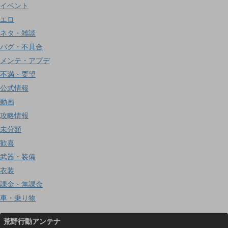
イベント
エロ
ネタ・雑談
バグ・不具合
メンテ・アプデ
不満・要望
公式情報
動画
攻略情報
未分類
歓喜
武器・装備
衣装
課金・無課金
車・乗り物
荒野行動アンテナ