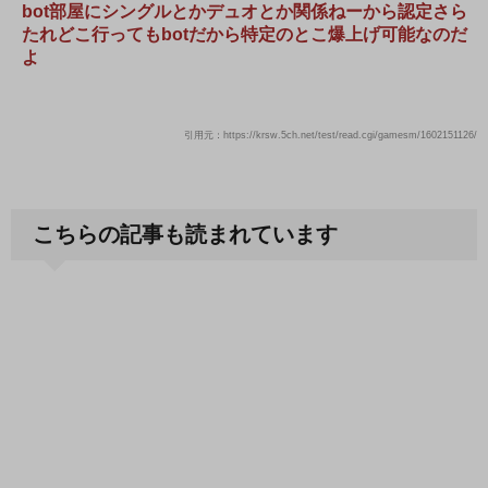
bot部屋にシングルとかデュオとか関係ねーから認定さら
たれどこ行ってもbotだから特定のとこ爆上げ可能なのだ
よ
引用元：https://krsw.5ch.net/test/read.cgi/gamesm/1602151126/
こちらの記事も読まれています