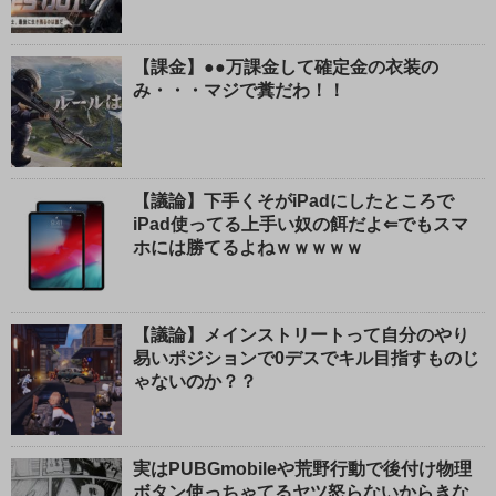
【課金】●●万課金して確定金の衣装の
み・・・マジで糞だわ！！
【議論】下手くそがiPadにしたところで
iPad使ってる上手い奴の餌だよ⇐でもスマ
ホには勝てるよねｗｗｗｗｗ
【議論】メインストリートって自分のやり
易いポジションで0デスでキル目指すものじ
ゃないのか？？
実はPUBGmobileや荒野行動で後付け物理
ボタン使っちゃてるヤツ怒らないからきな