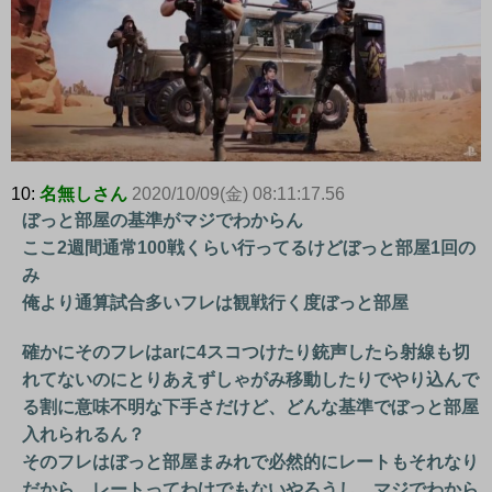
10:
名無しさん
2020/10/09(金) 08:11:17.56
ぼっと部屋の基準がマジでわからん
ここ2週間通常100戦くらい行ってるけどぼっと部屋1回の
み
俺より通算試合多いフレは観戦行く度ぼっと部屋
確かにそのフレはarに4スコつけたり銃声したら射線も切
れてないのにとりあえずしゃがみ移動したりでやり込んで
る割に意味不明な下手さだけど、どんな基準でぼっと部屋
入れられるん？
そのフレはぼっと部屋まみれで必然的にレートもそれなり
だから、レートってわけでもないやろうし、マジでわから