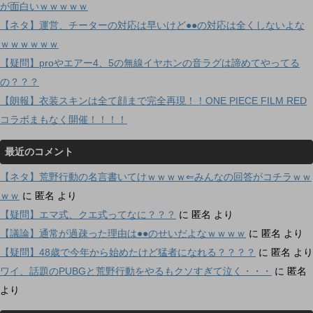
が面白いｗｗｗｗｗ
【ネタ】運営、チーターの対応は早いけど●●の対応は全くしないよな
ｗｗｗｗｗｗ
【疑問】proやエアー4、5の無線イヤホンの音ラグは諦めてやってる
の？？？
【朗報】衣装スキンは全て顔まで完全再現！！ONE PIECE FILM RED
コラボまもなく開催！！！！
最近のコメント
【ネタ】荒野行動の名言書いてけｗｗｗｗ⇐みんなの回答がコチラｗｗ
ｗｗ
に
匿名
より
【疑問】エマ式、クエ式ってなに？？？
に
匿名
より
【議論】通常が過疎った理由は●●のせいだよなｗｗｗｗ
に
匿名
より
【疑問】48歳で今年から始めたけど猛者になれる？？？？
に
匿名
より
ワイ、話題のPUBGと荒野行動をやるもクソすぎて泣く・・・
に
匿名
より