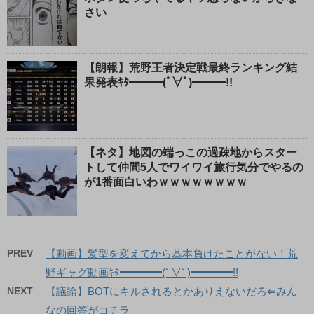
さい
【朗報】荒野王者決定戦最終ランキング結
果発表ｷﾀ━━━(ﾟ∀ﾟ)━━━!!
【ネタ】地図の端っこの過疎地からスター
トして仲間5人でワイワイ旅行気分でやるの
が1番面白いわｗｗｗｗｗｗｗｗ
PREV
【動画】髪型を変えてから基本負けたことがない！荒
野ギャグ動画ｷﾀ━━━━(ﾟ∀ﾟ)━━━━!!
NEXT
【議論】BOTにキルされるとかありえないだろ⇐みん
なの回答がコチラ