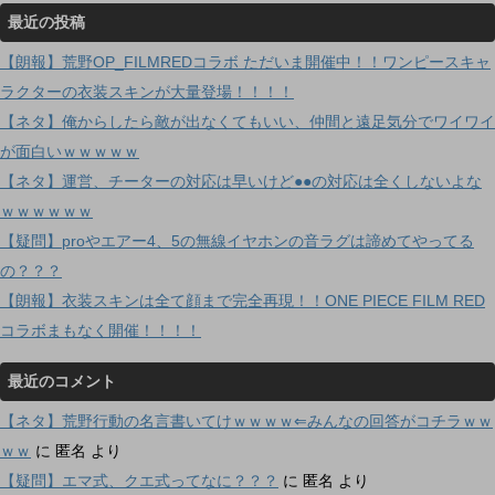
最近の投稿
【朗報】荒野OP_FILMREDコラボ ただいま開催中！！ワンピースキャ
ラクターの衣装スキンが大量登場！！！！
【ネタ】俺からしたら敵が出なくてもいい、仲間と遠足気分でワイワイ
が面白いｗｗｗｗｗ
【ネタ】運営、チーターの対応は早いけど●●の対応は全くしないよな
ｗｗｗｗｗｗ
【疑問】proやエアー4、5の無線イヤホンの音ラグは諦めてやってる
の？？？
【朗報】衣装スキンは全て顔まで完全再現！！ONE PIECE FILM RED
コラボまもなく開催！！！！
最近のコメント
【ネタ】荒野行動の名言書いてけｗｗｗｗ⇐みんなの回答がコチラｗｗ
ｗｗ
に
匿名
より
【疑問】エマ式、クエ式ってなに？？？
に
匿名
より