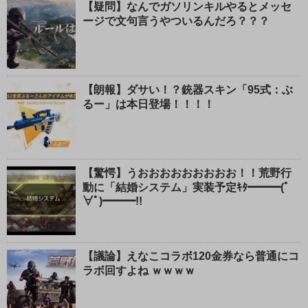
【疑問】なんでガソリンキルやるとメッセ
ージで文句言うやついるんだろ？？？
【朗報】ダサい！？銃器スキン「95式：ぶ
るー」は本日登場！！！！
【驚愕】うおおおおおおおおお！！荒野行
動に「結婚システム」実装予定ｷﾀ━━━(ﾟ
∀ﾟ)━━━!!
【議論】えなこコラボ120金券なら普通にコ
ラボ回すよね ｗｗｗｗ