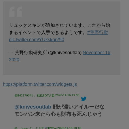
リュックスキンが追加されています。これから始
まるイベントで入手できるようです。
#荒野行動
pic.twitter.com/YUkskqr250
— 荒野行動研究所 (@knivesoutlab)
November 16,
2020
https://platform.twitter.com/widgets.js
2020-11-16 19:35
@B62179041： 戦犯BOT〆盟
@knivesoutlab
顔が濃いアイルーだな
モンハン来たら心も財布も死んじゃう
2020-11-16 18:18
@__Loser_7： とます
東雲’s≠