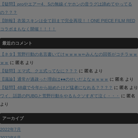
【疑問】proやエアー4、5の無線イヤホンの音ラグは諦めてやってる
の？？？
【朗報】衣装スキンは全て顔まで完全再現！！ONE PIECE FILM RED
コラボまもなく開催！！！！
最近のコメント
【ネタ】荒野行動の名言書いてけｗｗｗｗ⇐みんなの回答がコチラｗｗ
ｗｗ
に
匿名
より
【疑問】エマ式、クエ式ってなに？？？
に
匿名
より
【議論】通常が過疎った理由は●●のせいだよなｗｗｗｗ
に
匿名
より
【疑問】48歳で今年から始めたけど猛者になれる？？？？
に
匿名
より
ワイ、話題のPUBGと荒野行動をやるもクソすぎて泣く・・・
に
匿名
より
アーカイブ
2022年7月
2022年6月