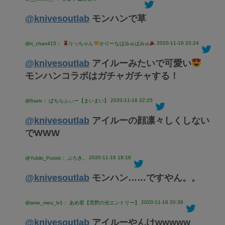
@knivesoutlab
モンハンで草
2020-11-16 20:24
@ri_chan415：
りっちゃん
かりーなぱみゅぱみゅ
@knivesoutlab
アイルーみたいで可愛い
モンハンコラボはガチャガチャする！
2020-11-16 22:25
@6selx： ぱちらふぃー【まいまい】
@knivesoutlab
アイルーの顔凛々しくしない
でWWW
2020-11-16 18:18
@Yukiki_Puroki： ぷろき。
@knivesoutlab
モンハン……ですやん。。
2020-11-16 20:39
@ame_meu_lv1： あめ君【荒野の光エントリー】
@knivesoutlab
アイルーやんけwwwww