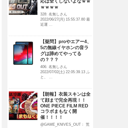
応は全くしないよなｗｗ
ｗｗｗｗ
328: 名無しさん
2022/06/27(月) 15:55:37.80 最
近運 …
【疑問】proやエアー4、
5の無線イヤホンの音ラ
グは諦めてやってる
の？？？
406: 名無しさん
2022/07/02(土) 22:05:39.13 ふ
と、 …
【朗報】衣装スキンは全
て顔まで完全再現！！
ONE PIECE FILM RED
コラボまもなく開
催！！！！
@GAME_KNIVES_OUT： 荒