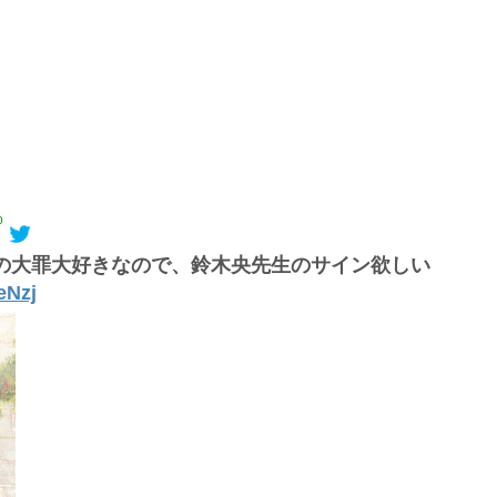
0
の大罪大好きなので、鈴木央先生のサイン欲しい
eNzj