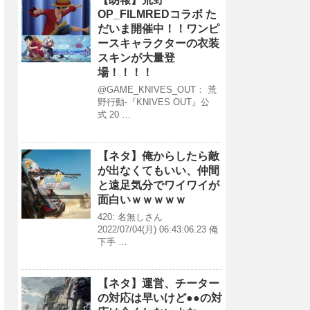
OP_FILMREDコラボ た
だいま開催中！！ワンピ
ースキャラクターの衣装
スキンが大量登
場！！！！
@GAME_KNIVES_OUT： 荒
野行動-『KNIVES OUT』公
式 20 …
【ネタ】俺からしたら敵
が出なくてもいい、仲間
と遠足気分でワイワイが
面白いｗｗｗｗｗ
420: 名無しさん
2022/07/04(月) 06:43:06.23 俺
下手 …
【ネタ】運営、チーター
の対応は早いけど●●の対