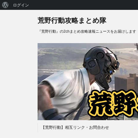
WordPress
ログイン
に
荒野行動攻略まとめ隊
つ
『荒野行動』の2chまとめ攻略速報ニュースをお届けします
い
て
【荒野行動】相互リンク・お問合わせ