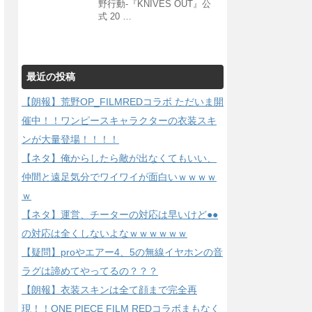
野行動-『KNIVES OUT』公
式 20 …
最近の投稿
【朗報】荒野OP_FILMREDコラボ ただいま開
催中！！ワンピースキャラクターの衣装スキ
ンが大量登場！！！！
【ネタ】俺からしたら敵が出なくてもいい、
仲間と遠足気分でワイワイが面白いｗｗｗｗ
ｗ
【ネタ】運営、チーターの対応は早いけど●●
の対応は全くしないよなｗｗｗｗｗｗ
【疑問】proやエアー4、5の無線イヤホンの音
ラグは諦めてやってるの？？？
【朗報】衣装スキンは全て顔まで完全再
現！！ONE PIECE FILM REDコラボまもなく