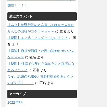
開催！！！！
最近のコメント
【ネタ】荒野行動の名言書いてけｗｗｗｗ⇐
みんなの回答がコチラｗｗｗｗ
に
匿名
より
【疑問】エマ式、クエ式ってなに？？？
に
匿
名
より
【議論】通常が過疎った理由は●●のせいだよ
なｗｗｗｗ
に
匿名
より
【疑問】48歳で今年から始めたけど猛者にな
れる？？？？
に
匿名
より
ワイ、話題のPUBGと荒野行動をやるもクソ
すぎて泣く・・・
に
匿名
より
アーカイブ
2022年7月