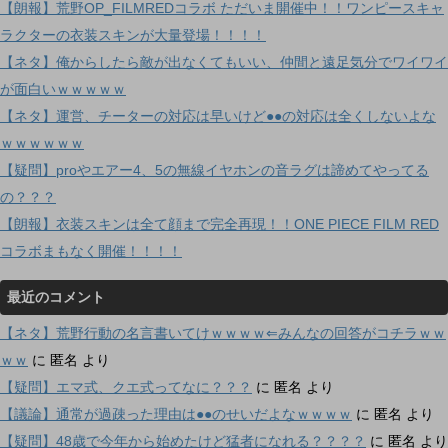
【朗報】荒野OP_FILMREDコラボ ただいま開催中！！ワンピースキャ
ラクターの衣装スキンが大量登場！！！！
【ネタ】俺からしたら敵が出なくてもいい、仲間と遠足気分でワイワイ
が面白いｗｗｗｗｗ
【ネタ】運営、チーターの対応は早いけど●●の対応は全くしないよな
ｗｗｗｗｗｗ
【疑問】proやエアー4、5の無線イヤホンの音ラグは諦めてやってる
の？？？
【朗報】衣装スキンは全て顔まで完全再現！！ONE PIECE FILM RED
コラボまもなく開催！！！！
最近のコメント
【ネタ】荒野行動の名言書いてけｗｗｗｗ⇐みんなの回答がコチラｗｗ
ｗｗ
に
匿名
より
【疑問】エマ式、クエ式ってなに？？？
に
匿名
より
【議論】通常が過疎った理由は●●のせいだよなｗｗｗｗ
に
匿名
より
【疑問】48歳で今年から始めたけど猛者になれる？？？？
に
匿名
より