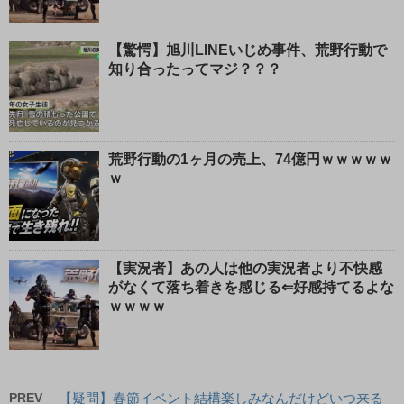
【驚愕】旭川LINEいじめ事件、荒野行動で
知り合ったってマジ？？？
荒野行動の1ヶ月の売上、74億円ｗｗｗｗｗ
ｗ
【実況者】あの人は他の実況者より不快感
がなくて落ち着きを感じる⇐好感持てるよな
ｗｗｗｗ
PREV
【疑問】春節イベント結構楽しみなんだけどいつ来る