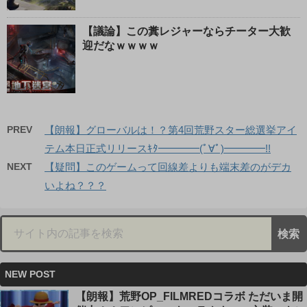
【議論】この糞レジャーならチーター大歓
迎だなｗｗｗｗ
PREV
【朗報】グローバルは！？第4回荒野スター総選挙アイ
テム本日正式リリースｷﾀ━━━━(ﾟ∀ﾟ)━━━━!!
NEXT
【疑問】このゲームって回線差よりも端末差のがデカ
いよね？？？
NEW POST
【朗報】荒野OP_FILMREDコラボ ただいま開