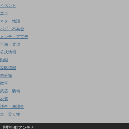
イベント
エロ
ネタ・雑談
バグ・不具合
メンテ・アプデ
不満・要望
公式情報
動画
攻略情報
未分類
歓喜
武器・装備
衣装
課金・無課金
車・乗り物
荒野行動アンテナ