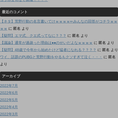
最近のコメント
【ネタ】荒野行動の名言書いてけｗｗｗｗ⇐みんなの回答がコチラｗｗ
ｗｗ
に
匿名
より
【疑問】エマ式、クエ式ってなに？？？
に
匿名
より
【議論】通常が過疎った理由は●●のせいだよなｗｗｗｗ
に
匿名
より
【疑問】48歳で今年から始めたけど猛者になれる？？？？
に
匿名
より
ワイ、話題のPUBGと荒野行動をやるもクソすぎて泣く・・・
に
匿名
より
アーカイブ
2022年7月
2022年6月
2022年5月
2022年4月
2022年3月