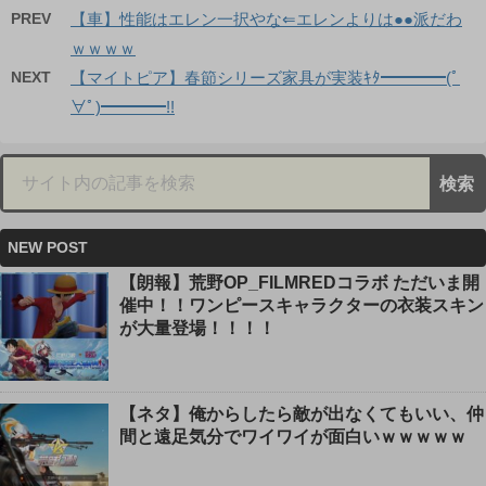
PREV
【車】性能はエレン一択やな⇐エレンよりは●●派だわ
ｗｗｗｗ
NEXT
【マイトピア】春節シリーズ家具が実装ｷﾀ━━━━(ﾟ
∀ﾟ)━━━━!!
NEW POST
【朗報】荒野OP_FILMREDコラボ ただいま開
催中！！ワンピースキャラクターの衣装スキン
が大量登場！！！！
【ネタ】俺からしたら敵が出なくてもいい、仲
間と遠足気分でワイワイが面白いｗｗｗｗｗ