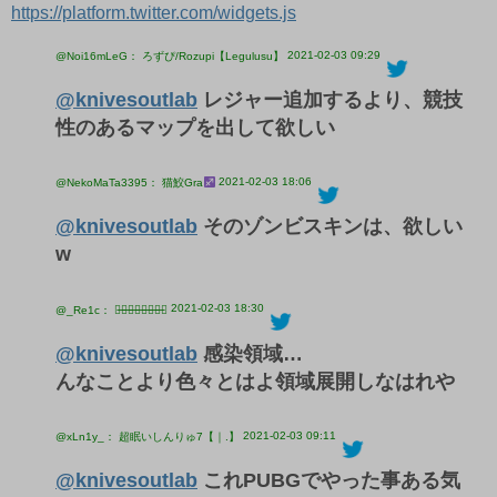
https://platform.twitter.com/widgets.js
2021-02-03 09:29
@Noi16mLeG： ろずぴ/Rozupi【Legulusu】
@knivesoutlab
レジャー追加するより、競技
性のあるマップを出して欲しい
2021-02-03 18:06
@NekoMaTa3395： 猫鮫Gra
@knivesoutlab
そのゾンビスキンは、欲しい
w
2021-02-03 18:30
@_Re1c： 悪̶魔̶の̶れ̶い̶さ̶ま̶⚤
@knivesoutlab
感染領域…
んなことより色々とはよ領域展開しなはれや
2021-02-03 09:11
@xLn1y_： 超眠いしんりゅ7【｜.】
@knivesoutlab
これPUBGでやった事ある気