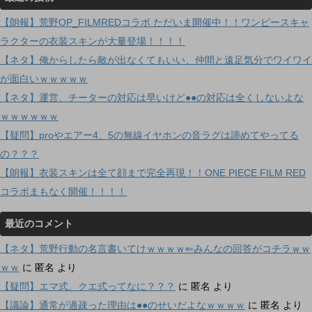
【朗報】荒野OP_FILMREDコラボ ただいま開催中！！ワンピースキャ
ラクターの衣装スキンが大量登場！！！！
【ネタ】俺からしたら敵が出なくてもいい、仲間と遠足気分でワイワイ
が面白いｗｗｗｗｗ
【ネタ】運営、チーターの対応は早いけど●●の対応は全くしないよな
ｗｗｗｗｗｗ
【疑問】proやエアー4、5の無線イヤホンの音ラグは諦めてやってる
の？？？
【朗報】衣装スキンは全て顔まで完全再現！！ONE PIECE FILM RED
コラボまもなく開催！！！！
最近のコメント
【ネタ】荒野行動の名言書いてけｗｗｗｗ⇐みんなの回答がコチラｗｗ
ｗｗ
に
匿名
より
【疑問】エマ式、クエ式ってなに？？？
に
匿名
より
【議論】通常が過疎った理由は●●のせいだよなｗｗｗｗ
に
匿名
より