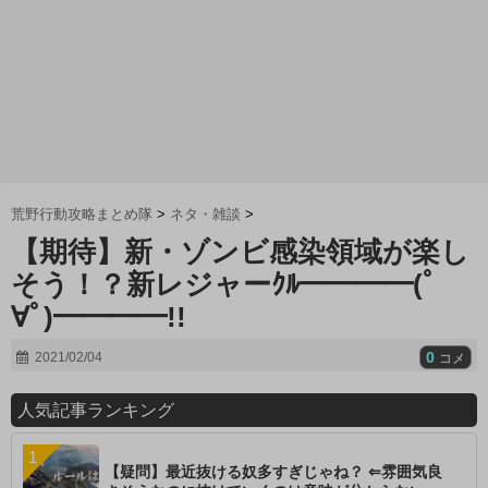
荒野行動攻略まとめ隊
>
ネタ・雑談
>
【期待】新・ゾンビ感染領域が楽し
そう！？新レジャーｸﾙ━━━━(ﾟ
∀ﾟ)━━━━!!
0
2021/02/04
コメ
人気記事ランキング
【疑問】最近抜ける奴多すぎじゃね？ ⇐雰囲気良