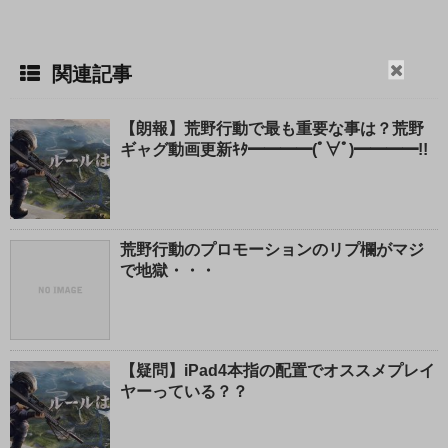
閉
関連記事
じ
る
【朗報】荒野行動で最も重要な事は？荒野
ギャグ動画更新ｷﾀ━━━━(ﾟ∀ﾟ)━━━━!!
荒野行動のプロモーションのリプ欄がマジ
で地獄・・・
【疑問】iPad4本指の配置でオススメプレイ
ヤーっている？？