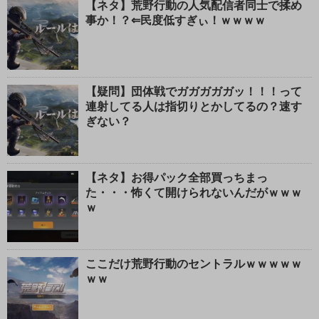
る
【ネタ】荒野行動の人気配信者同士で揉め
事か！？⇐民度低すぎぃ！ｗｗｗｗ
【疑問】団体戦でガガガガガッ！！！って
連射してる人は指切りとかしてるの？速す
ぎない？
【ネタ】お得パック全部買っちまっ
た・・・怖くて開けられないんだがｗｗｗ
ｗ
ここだけ荒野行動のセントラルｗｗｗｗｗ
ｗｗ