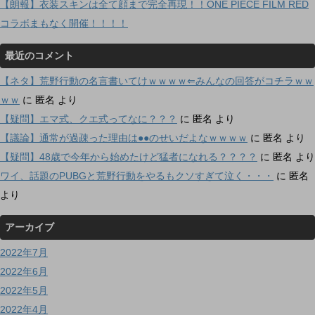
【朗報】衣装スキンは全て顔まで完全再現！！ONE PIECE FILM RED
コラボまもなく開催！！！！
最近のコメント
【ネタ】荒野行動の名言書いてけｗｗｗｗ⇐みんなの回答がコチラｗｗ
ｗｗ
に
匿名
より
【疑問】エマ式、クエ式ってなに？？？
に
匿名
より
【議論】通常が過疎った理由は●●のせいだよなｗｗｗｗ
に
匿名
より
【疑問】48歳で今年から始めたけど猛者になれる？？？？
に
匿名
より
ワイ、話題のPUBGと荒野行動をやるもクソすぎて泣く・・・
に
匿名
より
アーカイブ
2022年7月
2022年6月
2022年5月
2022年4月