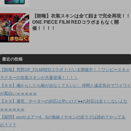
【朗報】衣装スキンは全て顔まで完全再現！！
ONE PIECE FILM REDコラボまもなく開
催！！！！
最近の投稿
【朗報】荒野OP_FILMREDコラボ ただいま開催中！！ワンピースキャ
ラクターの衣装スキンが大量登場！！！！
【ネタ】俺からしたら敵が出なくてもいい、仲間と遠足気分でワイワイ
が面白いｗｗｗｗｗ
【ネタ】運営、チーターの対応は早いけど●●の対応は全くしないよな
ｗｗｗｗｗｗ
【疑問】proやエアー4、5の無線イヤホンの音ラグは諦めてやってる
の？？？