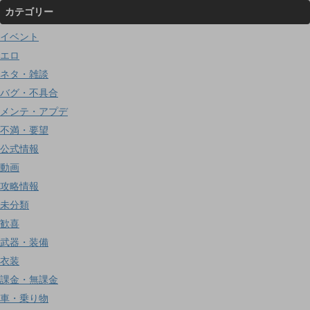
カテゴリー
イベント
エロ
ネタ・雑談
バグ・不具合
メンテ・アプデ
不満・要望
公式情報
動画
攻略情報
未分類
歓喜
武器・装備
衣装
課金・無課金
車・乗り物