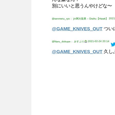
別にいいと思うんやけどな〜
2021
@senmetu_ryo： ÿn⌘火龍果 – Drafru【Hawk】
@GAME_KNIVES_OUT
つい
2021-02-24 20:14
@Naru_dokupe： みすぷり
@GAME_KNIVES_OUT
久し