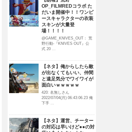
OP_FILMREDコラボ た
だいま開催中！！ワンピ
ースキャラクターの衣装
スキンが大量登
場！！！！
@GAME_KNIVES_OUT： 荒
野行動-『KNIVES OUT』公
式 20 …
【ネタ】俺からしたら敵
が出なくてもいい、仲間
と遠足気分でワイワイが
面白いｗｗｗｗｗ
420: 名無しさん
2022/07/04(月) 06:43:06.23 俺
下手 …
【ネタ】運営、チーター
の対応は早いけど●●の対