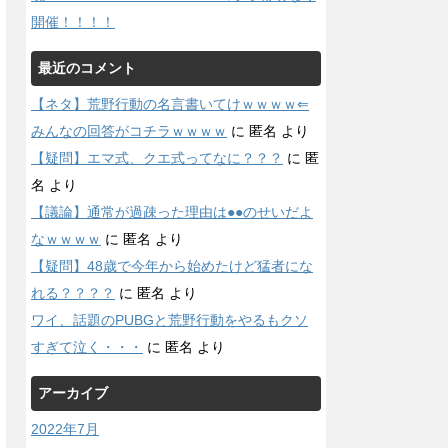
開催！！！！
最近のコメント
【ネタ】荒野行動の名言書いてけｗｗｗｗ⇐
みんなの回答がコチラｗｗｗｗ
に
匿名
より
【疑問】エマ式、クエ式ってなに？？？
に
匿
名
より
【議論】通常が過疎った理由は●●のせいだよ
なｗｗｗｗ
に
匿名
より
【疑問】48歳で今年から始めたけど猛者にな
れる？？？？
に
匿名
より
ワイ、話題のPUBGと荒野行動をやるもクソ
すぎて泣く・・・
に
匿名
より
アーカイブ
2022年7月