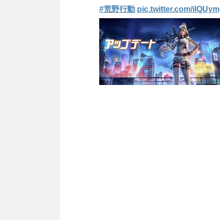
#荒野行動
pic.twitter.com/ilQUy