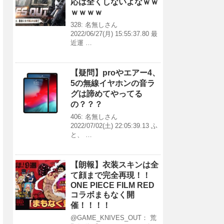
応は全くしないよなｗｗ
ｗｗｗｗ
328: 名無しさん
2022/06/27(月) 15:55:37.80 最
近運 …
【疑問】proやエアー4、
5の無線イヤホンの音ラ
グは諦めてやってる
の？？？
406: 名無しさん
2022/07/02(土) 22:05:39.13 ふ
と、 …
【朗報】衣装スキンは全
て顔まで完全再現！！
ONE PIECE FILM RED
コラボまもなく開
催！！！！
@GAME_KNIVES_OUT： 荒