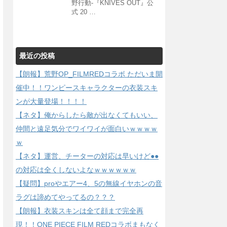
野行動-『KNIVES OUT』公
式 20 …
最近の投稿
【朗報】荒野OP_FILMREDコラボ ただいま開
催中！！ワンピースキャラクターの衣装スキ
ンが大量登場！！！！
【ネタ】俺からしたら敵が出なくてもいい、
仲間と遠足気分でワイワイが面白いｗｗｗｗ
ｗ
【ネタ】運営、チーターの対応は早いけど●●
の対応は全くしないよなｗｗｗｗｗｗ
【疑問】proやエアー4、5の無線イヤホンの音
ラグは諦めてやってるの？？？
【朗報】衣装スキンは全て顔まで完全再
現！！ONE PIECE FILM REDコラボまもなく