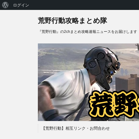
WordPress
ログイン
に
荒野行動攻略まとめ隊
つ
『荒野行動』の2chまとめ攻略速報ニュースをお届けします
い
て
【荒野行動】相互リンク・お問合わせ