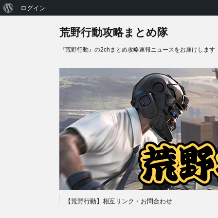
WordPress
ログイン
に
荒野行動攻略まとめ隊
つ
『荒野行動』の2chまとめ攻略速報ニュースをお届けします
い
て
【荒野行動】相互リンク・お問合わせ