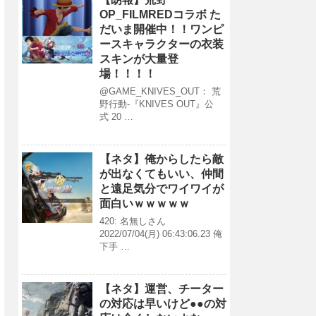
OP_FILMREDコラボ た
だいま開催中！！ワンピ
ースキャラクターの衣装
スキンが大量登
場！！！！
@GAME_KNIVES_OUT： 荒
野行動-『KNIVES OUT』公
式 20 …
【ネタ】俺からしたら敵
が出なくてもいい、仲間
と遠足気分でワイワイが
面白いｗｗｗｗｗ
420: 名無しさん
2022/07/04(月) 06:43:06.23 俺
下手 …
【ネタ】運営、チーター
の対応は早いけど●●の対