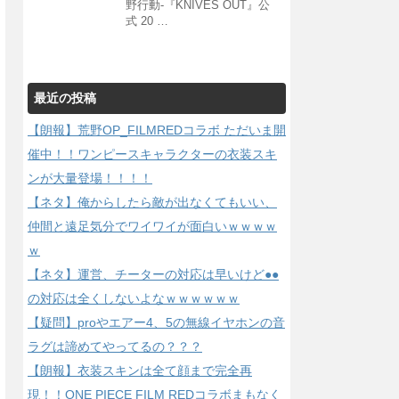
野行動-『KNIVES OUT』公
式 20 …
最近の投稿
【朗報】荒野OP_FILMREDコラボ ただいま開
催中！！ワンピースキャラクターの衣装スキ
ンが大量登場！！！！
【ネタ】俺からしたら敵が出なくてもいい、
仲間と遠足気分でワイワイが面白いｗｗｗｗ
ｗ
【ネタ】運営、チーターの対応は早いけど●●
の対応は全くしないよなｗｗｗｗｗｗ
【疑問】proやエアー4、5の無線イヤホンの音
ラグは諦めてやってるの？？？
【朗報】衣装スキンは全て顔まで完全再
現！！ONE PIECE FILM REDコラボまもなく