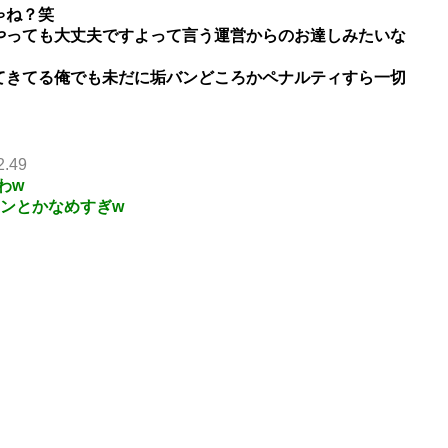
ゃね？笑
やっても大丈夫ですよって言う運営からのお達しみたいな
てきてる俺でも未だに垢バンどころかペナルティすら一切
2.49
わw
キンとかなめすぎw