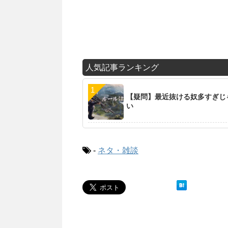
人気記事ランキング
【疑問】最近抜ける奴多すぎじ
い
-
ネタ・雑談