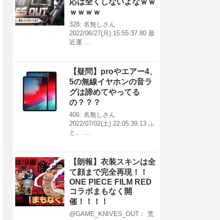
応は全くしないよなｗｗ
ｗｗｗｗ
328: 名無しさん
2022/06/27(月) 15:55:37.80 最
近運 …
【疑問】proやエアー4、
5の無線イヤホンの音ラ
グは諦めてやってる
の？？？
406: 名無しさん
2022/07/02(土) 22:05:39.13 ふ
と、 …
【朗報】衣装スキンは全
て顔まで完全再現！！
ONE PIECE FILM RED
コラボまもなく開
催！！！！
@GAME_KNIVES_OUT： 荒