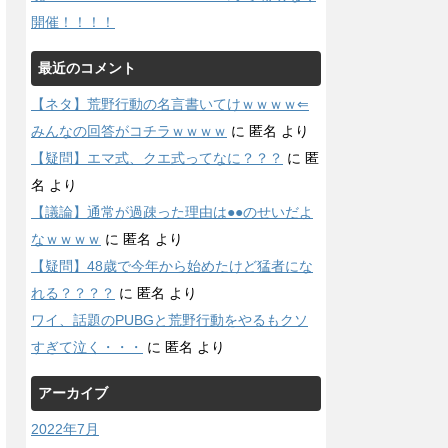
開催！！！！
最近のコメント
【ネタ】荒野行動の名言書いてけｗｗｗｗ⇐
みんなの回答がコチラｗｗｗｗ
に
匿名
より
【疑問】エマ式、クエ式ってなに？？？
に
匿
名
より
【議論】通常が過疎った理由は●●のせいだよ
なｗｗｗｗ
に
匿名
より
【疑問】48歳で今年から始めたけど猛者にな
れる？？？？
に
匿名
より
ワイ、話題のPUBGと荒野行動をやるもクソ
すぎて泣く・・・
に
匿名
より
アーカイブ
2022年7月