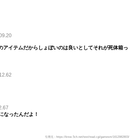
09.20
為のアイテムだからしょぼいのは良いとしてそれが死体箱っ
12.62
2.67
になったんだよ！
引用元：https://krsw.5ch.net/test/read.cgi/gamesm/1612982803/