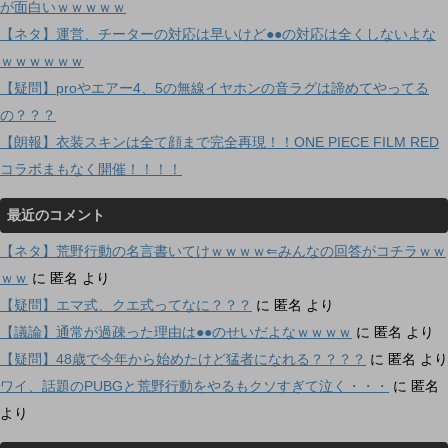
が面白いｗｗｗｗｗ
【ネタ】運営、チーターの対応は早いけど●●の対応は全くしないよな
ｗｗｗｗｗｗ
【疑問】proやエアー4、5の無線イヤホンの音ラグは諦めてやってる
の？？？
【朗報】衣装スキンは全て顔まで完全再現！！ONE PIECE FILM RED
コラボまもなく開催！！！！
最近のコメント
【ネタ】荒野行動の名言書いてけｗｗｗｗ⇐みんなの回答がコチラｗｗ
ｗｗ
に
匿名
より
【疑問】エマ式、クエ式ってなに？？？
に
匿名
より
【議論】通常が過疎った理由は●●のせいだよなｗｗｗｗ
に
匿名
より
【疑問】48歳で今年から始めたけど猛者になれる？？？？
に
匿名
より
ワイ、話題のPUBGと荒野行動をやるもクソすぎて泣く・・・
に
匿名
より