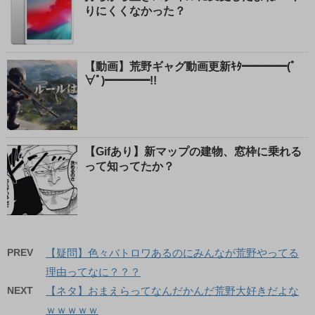
りにくくなかった？
【動画】荒野ギャグ動画更新ｷﾀ━━━━(ﾟ
∀ﾟ)━━━━!!
【Gifあり】新マップの建物、窓枠に乗れる
って知ってたか？
PREV
【疑問】色々バトロワあるのにみんなが荒野やってる
理由ってなに？？？
NEXT
【ネタ】おまえらってなんだかんだ荒野大好きだよな
ｗｗｗｗｗ