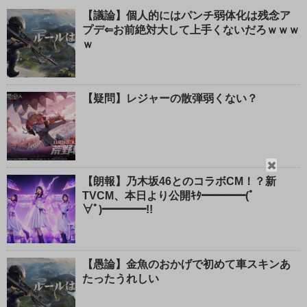
【議論】個人的にはパンチ弱体化は残念ア
プデ⇐お前絶対大して上手くないだろｗｗｗ
ｗ
【疑問】レジャーの散弾弱くない？
閉
【朗報】乃木坂46とのコラボCM！？新
じ
TVCM、本日より公開ｷﾀ━━━━(ﾟ
る
∀ﾟ)━━━━!!
【愚論】金魚のおかげで初めて車スキンあ
たったうれしい