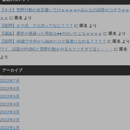
【ネタ】荒野行動の名言書いてけｗｗｗｗ⇐みんなの回答がコチラｗｗ
ｗｗ
に
匿名
より
【疑問】エマ式、クエ式ってなに？？？
に
匿名
より
【議論】通常が過疎った理由は●●のせいだよなｗｗｗｗ
に
匿名
より
【疑問】48歳で今年から始めたけど猛者になれる？？？？
に
匿名
より
ワイ、話題のPUBGと荒野行動をやるもクソすぎて泣く・・・
に
匿名
より
アーカイブ
2022年7月
2022年6月
2022年5月
2022年4月
2022年3月
2022年2月
2022年1月