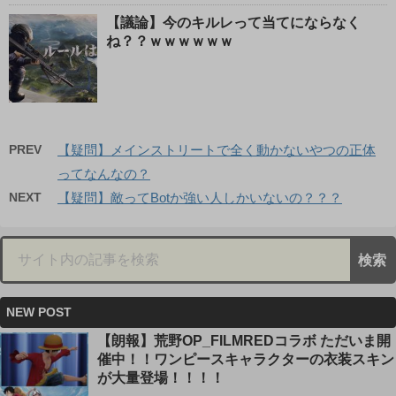
【議論】今のキルレって当てにならなく
ね？？ｗｗｗｗｗｗ
PREV
【疑問】メインストリートで全く動かないやつの正体
ってなんなの？
NEXT
【疑問】敵ってBotか強い人しかいないの？？？
NEW POST
【朗報】荒野OP_FILMREDコラボ ただいま開
催中！！ワンピースキャラクターの衣装スキン
が大量登場！！！！