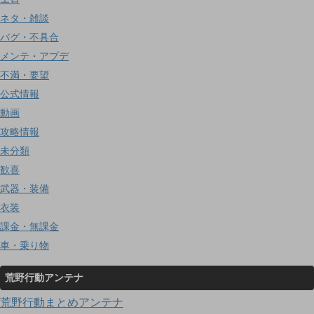
ネタ・雑談
バグ・不具合
メンテ・アプデ
不満・要望
公式情報
動画
攻略情報
未分類
歓喜
武器・装備
衣装
課金・無課金
車・乗り物
荒野行動アンテナ
荒野行動まとめアンテナ