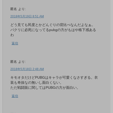
匿名
より:
2018年5月19日 8:51 AM
どう見ても民度とかどんぐりの背比べなんだよなぁ。
パクリに必死になってるpubgの方がもはや格下感ある
わ
返信
匿名
より:
2018年5月18日 2:48 AM
キモオタだけどPUBGはキャラが可愛くなさすぎる。衣
装も奇抜なの無いし面白くない。
ただ戦闘面に関してはPUBGの方が面白い。
返信