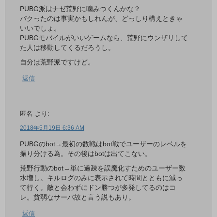
PUBG派はナゼ荒野に噛みつくんかな？
パクったのは事実かもしれんが、どっしり構えときゃ
いいでしょ。
PUBGモバイルがいいゲームなら、荒野にウンザリして
た人は移動してくるだろうし。
自分は荒野派ですけど。
返信
匿名
より:
2018年5月19日 6:36 AM
PUBGのbot→最初の数戦はbot戦でユーザーのレベルを
振り分ける為。その後はbotは出てこない。
荒野行動のbot→単に過疎を誤魔化すためのユーザー数
水増し。キルログのみに表示されて時間とともに減っ
て行く。敵と会わずにドン勝つが多発してるのはコ
レ。貧弱なサーバ故と言う説もあり。
返信