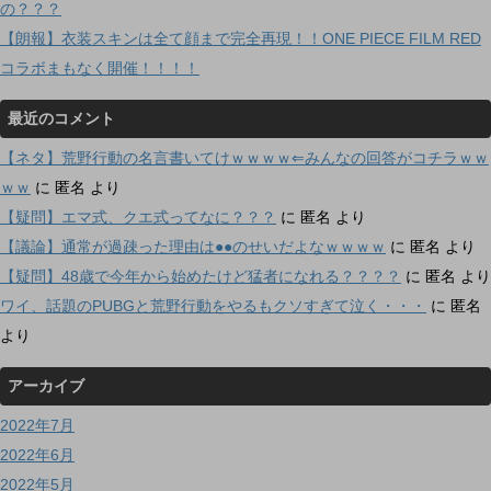
の？？？
【朗報】衣装スキンは全て顔まで完全再現！！ONE PIECE FILM RED
コラボまもなく開催！！！！
最近のコメント
【ネタ】荒野行動の名言書いてけｗｗｗｗ⇐みんなの回答がコチラｗｗ
ｗｗ
に
匿名
より
【疑問】エマ式、クエ式ってなに？？？
に
匿名
より
【議論】通常が過疎った理由は●●のせいだよなｗｗｗｗ
に
匿名
より
【疑問】48歳で今年から始めたけど猛者になれる？？？？
に
匿名
より
ワイ、話題のPUBGと荒野行動をやるもクソすぎて泣く・・・
に
匿名
より
アーカイブ
2022年7月
2022年6月
2022年5月