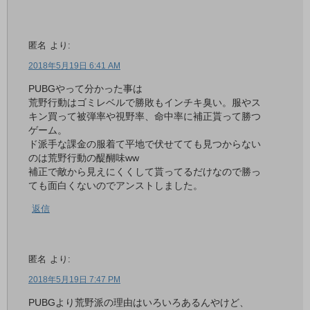
匿名
より:
2018年5月19日 6:41 AM
PUBGやって分かった事は
荒野行動はゴミレベルで勝敗もインチキ臭い。服やス
キン買って被弾率や視野率、命中率に補正貰って勝つ
ゲーム。
ド派手な課金の服着て平地で伏せてても見つからない
のは荒野行動の醍醐味ww
補正で敵から見えにくくして貰ってるだけなので勝っ
ても面白くないのでアンストしました。
返信
匿名
より:
2018年5月19日 7:47 PM
PUBGより荒野派の理由はいろいろあるんやけど、