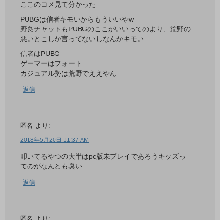
ここのコメ見て分かった
PUBGは信者キモいからもういいやw
野良チャットもPUBGのここがいいってのより、荒野の
悪いとこしか言ってないしなんかキモい
信者はPUBG
ゲーマーはフォート
カジュアル勢は荒野でええやん
返信
匿名
より:
2018年5月20日 11:37 AM
叩いてるやつの大半はpc版未プレイであろうキッズっ
てのがなんとも臭い
返信
匿名
より: