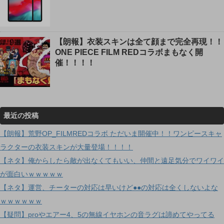
【朗報】衣装スキンは全て顔まで完全再現！！
ONE PIECE FILM REDコラボまもなく開
催！！！！
最近の投稿
【朗報】荒野OP_FILMREDコラボ ただいま開催中！！ワンピースキャ
ラクターの衣装スキンが大量登場！！！！
【ネタ】俺からしたら敵が出なくてもいい、仲間と遠足気分でワイワイ
が面白いｗｗｗｗｗ
【ネタ】運営、チーターの対応は早いけど●●の対応は全くしないよな
ｗｗｗｗｗｗ
【疑問】proやエアー4、5の無線イヤホンの音ラグは諦めてやってる