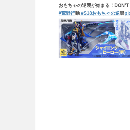
おもちゃの逆襲が始まる！DON’T TO
#荒野行
動
#S18おもちゃの逆
襲
pi