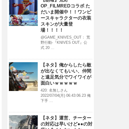
OP_FILMREDコラボ た
だいま開催中！！ワンピ
ースキャラクターの衣装
スキンが大量登
場！！！！
@GAME_KNIVES_OUT： 荒
野行動-『KNIVES OUT』公
式 20 …
【ネタ】俺からしたら敵
が出なくてもいい、仲間
と遠足気分でワイワイが
面白いｗｗｗｗｗ
420: 名無しさん
2022/07/04(月) 06:43:06.23 俺
下手 …
【ネタ】運営、チーター
の対応は早いけど●●の対