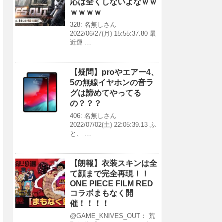
応は全くしないよなｗｗ
ｗｗｗｗ
328: 名無しさん
2022/06/27(月) 15:55:37.80 最
近運 …
【疑問】proやエアー4、
5の無線イヤホンの音ラ
グは諦めてやってる
の？？？
406: 名無しさん
2022/07/02(土) 22:05:39.13 ふ
と、 …
【朗報】衣装スキンは全
て顔まで完全再現！！
ONE PIECE FILM RED
コラボまもなく開
催！！！！
@GAME_KNIVES_OUT： 荒