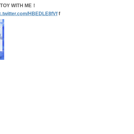
Y WITH ME！
c.twitter.com/HBEDLE8fVf
f