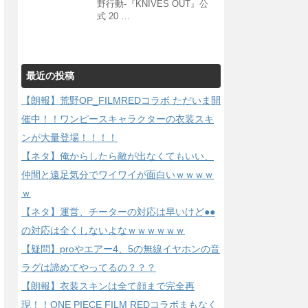
野行動-『KNIVES OUT』公
式 20 …
最近の投稿
【朗報】荒野OP_FILMREDコラボ ただいま開
催中！！ワンピースキャラクターの衣装スキ
ンが大量登場！！！！
【ネタ】俺からしたら敵が出なくてもいい、
仲間と遠足気分でワイワイが面白いｗｗｗｗ
ｗ
【ネタ】運営、チーターの対応は早いけど●●
の対応は全くしないよなｗｗｗｗｗｗ
【疑問】proやエアー4、5の無線イヤホンの音
ラグは諦めてやってるの？？？
【朗報】衣装スキンは全て顔まで完全再
現！！ONE PIECE FILM REDコラボまもなく