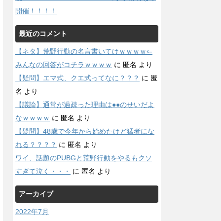
開催！！！！
最近のコメント
【ネタ】荒野行動の名言書いてけｗｗｗｗ⇐
みんなの回答がコチラｗｗｗｗ
に
匿名
より
【疑問】エマ式、クエ式ってなに？？？
に
匿
名
より
【議論】通常が過疎った理由は●●のせいだよ
なｗｗｗｗ
に
匿名
より
【疑問】48歳で今年から始めたけど猛者にな
れる？？？？
に
匿名
より
ワイ、話題のPUBGと荒野行動をやるもクソ
すぎて泣く・・・
に
匿名
より
アーカイブ
2022年7月