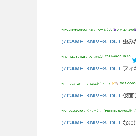
@HC6fEyFwUP53hXS： あーるくん
フォロバ100
@GAME_KNIVES_OUT
虫み
2021-06-05 18:00
@TonkatuSekiyu： ︎︎あじゅぱん
@GAME_KNIVES_OUT
フィ
2021-06-05
@___bba726___： ばばあさんです
@GAME_KNIVES_OUT
仮面
@Ghoo1x1055： ぐちゃくり【FENNEL＆ArowZ推し
@GAME_KNIVES_OUT
なに