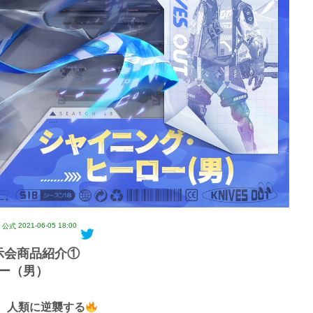
2021-06-05 18:00
T』公式
示会商品紹介①
ー（男）
、人類に逆襲する