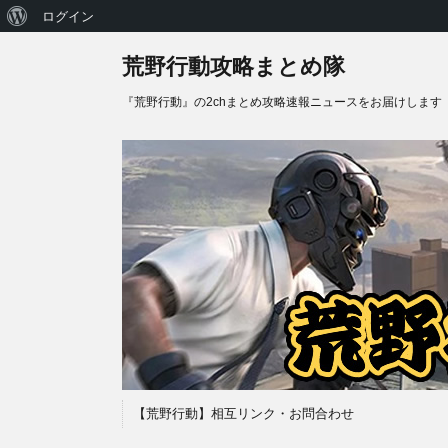
WordPress
ログイン
に
荒野行動攻略まとめ隊
つ
『荒野行動』の2chまとめ攻略速報ニュースをお届けします
い
て
【荒野行動】相互リンク・お問合わせ