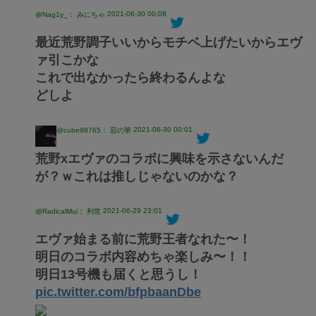
2021-06-30 00:08
@Nag1y_： みにちゃ
最近荒野調子いいからモチベ上げたいからエヴ
ァ引こかな
これで出なかったら終わるんよな
どしよ
2021-06-30 00:01
@cube98765： 惡の華
荒野xエヴァのコラボに興味を示さないんだ
が？ｗこれは推しじゃないのかな？
2021-06-29 23:01
@RadicalMui： 利世
エヴァ始まる前に荒野王者なれた〜！
明日のコラボ内容めちゃ楽しみ〜！！
明日13号機も届くと思うし！
pic.twitter.com/bfpbaanDbe