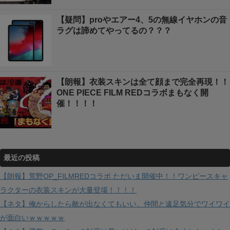
【疑問】proやエアー4、5の無線イヤホンの音
ラグは諦めてやってるの？？？
【朗報】衣装スキンは全て顔まで完全再現！！
ONE PIECE FILM REDコラボまもなく開
催！！！！
最近の投稿
【朗報】荒野OP_FILMREDコラボ ただいま開催中！！ワンピースキャ
ラクターの衣装スキンが大量登場！！！！
【ネタ】俺からしたら敵が出なくてもいい、仲間と遠足気分でワイワイ
が面白いｗｗｗｗｗ