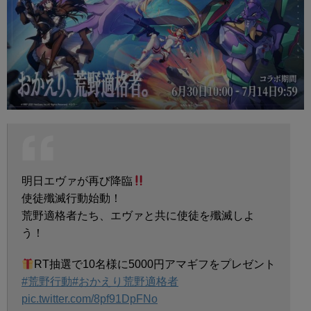
明日エヴァが再び降臨
使徒殲滅行動始動！
荒野適格者たち、エヴァと共に使徒を殲滅しよ
う！
RT抽選で10名様に5000円アマギフをプレゼント
#荒野行動
#おかえり荒野適格者
pic.twitter.com/8pf91DpFNo