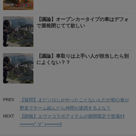
【議論】オープンカータイプの車はデフォ
で屋根閉じてて欲しい
【議論】車取りは上手い人が担当したら別
によくない？？
PREV
【疑問】まだソロしかやったことないんだが初心者が
野良でチーム組んだら仲間が迷惑するよな？
NEXT
【朗報】エヴァコラボアイテムが期間限定で登場ｷﾀ
━━━(ﾟ∀ﾟ)━━━!!