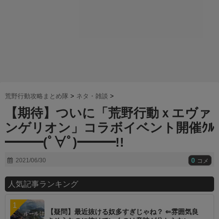
荒野行動攻略まとめ隊
>
ネタ・雑談
>
【期待】ついに「荒野行動ｘエヴァ
ンゲリオン」コラボイベント開催ｸﾙ
━━━(ﾟ∀ﾟ)━━━!!
0
2021/06/30
コメ
人気記事ランキング
【疑問】最近抜ける奴多すぎじゃね？ ⇐雰囲気良