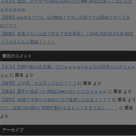
【ネタ】運営、チーターの対応は早いけど●●の対応は全くしないよな
ｗｗｗｗｗｗ
【疑問】proやエアー4、5の無線イヤホンの音ラグは諦めてやってる
の？？？
【朗報】衣装スキンは全て顔まで完全再現！！ONE PIECE FILM RED
コラボまもなく開催！！！！
最近のコメント
【ネタ】荒野行動の名言書いてけｗｗｗｗ⇐みんなの回答がコチラｗｗ
ｗｗ
に
匿名
より
【疑問】エマ式、クエ式ってなに？？？
に
匿名
より
【議論】通常が過疎った理由は●●のせいだよなｗｗｗｗ
に
匿名
より
【疑問】48歳で今年から始めたけど猛者になれる？？？？
に
匿名
より
ワイ、話題のPUBGと荒野行動をやるもクソすぎて泣く・・・
に
匿名
より
アーカイブ