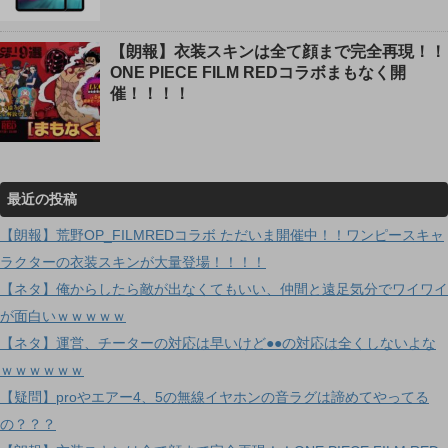
【朗報】衣装スキンは全て顔まで完全再現！！
ONE PIECE FILM REDコラボまもなく開
催！！！！
最近の投稿
【朗報】荒野OP_FILMREDコラボ ただいま開催中！！ワンピースキャ
ラクターの衣装スキンが大量登場！！！！
【ネタ】俺からしたら敵が出なくてもいい、仲間と遠足気分でワイワイ
が面白いｗｗｗｗｗ
【ネタ】運営、チーターの対応は早いけど●●の対応は全くしないよな
ｗｗｗｗｗｗ
【疑問】proやエアー4、5の無線イヤホンの音ラグは諦めてやってる
の？？？