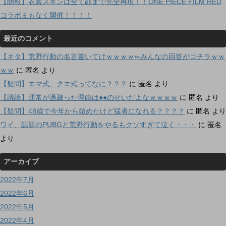
【朗報】衣装スキンは全て顔まで完全再現！！ONE PIECE FILM RED
コラボまもなく開催！！！！
最近のコメント
【ネタ】荒野行動の名言書いてけｗｗｗｗ⇐みんなの回答がコチラｗｗ
ｗｗ
に
匿名
より
【疑問】エマ式、クエ式ってなに？？？
に
匿名
より
【議論】通常が過疎った理由は●●のせいだよなｗｗｗｗ
に
匿名
より
【疑問】48歳で今年から始めたけど猛者になれる？？？？
に
匿名
より
ワイ、話題のPUBGと荒野行動をやるもクソすぎて泣く・・・
に
匿名
より
アーカイブ
2022年7月
2022年6月
2022年5月
2022年4月