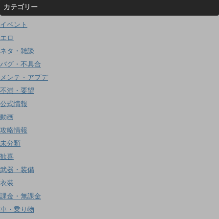
カテゴリー
イベント
エロ
ネタ・雑談
バグ・不具合
メンテ・アプデ
不満・要望
公式情報
動画
攻略情報
未分類
歓喜
武器・装備
衣装
課金・無課金
車・乗り物