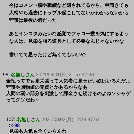
今はコメント欄や戦績など隠されてるから、申請きても
人柄やら過去にトラブル起こしてないかわからないから
守護は最後の砦だった
あとインスタみたいな感覚でフォロー数を気にするよう
な人は、見栄を張る道具として必要なんじゃないかな
書いてて思ったけど無くてもいいや
98:
名無しさん
2021/08/01(日) 21:57:47.83
金払ってでも見栄張って人気者に見せたい奴はいるんだよ
守護や贈物値の売買とかあるからなあ
人間の弱い部分を刺激して課金させ続けるのよねソシャゲ
ってクソだわ～
107:
名無しさん
2021/08/02(月) 12:24:47.61
>>98
見栄も人気も全くいらんわ