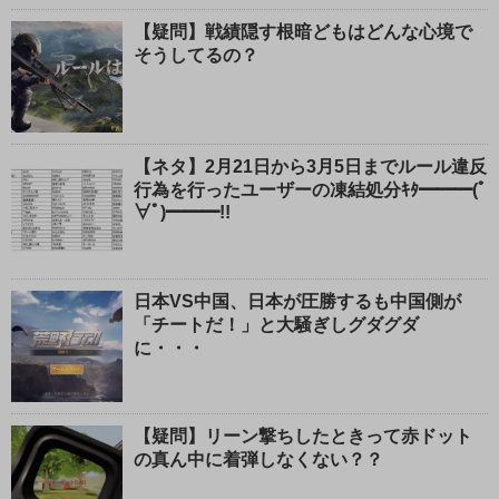
【疑問】戦績隠す根暗どもはどんな心境で
そうしてるの？
【ネタ】2月21日から3月5日までルール違反
行為を行ったユーザーの凍結処分ｷﾀ━━━(ﾟ
∀ﾟ)━━━!!
日本VS中国、日本が圧勝するも中国側が
「チートだ！」と大騒ぎしグダグダ
に・・・
【疑問】リーン撃ちしたときって赤ドット
の真ん中に着弾しなくない？？