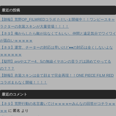
最近の投稿
【朗報】荒野OP_FILMREDコラボ ただいま開催中！！ワンピースキャ
ラクターの衣装スキンが大量登場！！！！
【ネタ】俺からしたら敵が出なくてもいい、仲間と遠足気分でワイワイ
が面白いｗｗｗｗｗ
【ネタ】運営、チーターの対応は早いけど●●の対応は全くしないよな
ｗｗｗｗｗｗ
【疑問】proやエアー4、5の無線イヤホンの音ラグは諦めてやってる
の？？？
【朗報】衣装スキンは全て顔まで完全再現！！ONE PIECE FILM RED
コラボまもなく開催！！！！
最近のコメント
【ネタ】荒野行動の名言書いてけｗｗｗｗ⇐みんなの回答がコチラｗｗ
ｗｗ
に
匿名
より