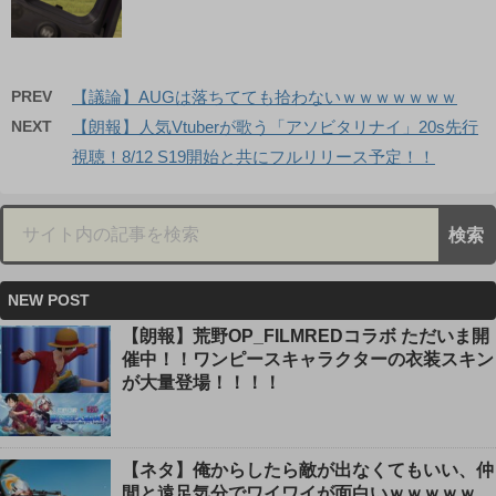
PREV
【議論】AUGは落ちてても拾わないｗｗｗｗｗｗｗ
NEXT
【朗報】人気Vtuberが歌う「アソビタリナイ」20s先行
視聴！8/12 S19開始と共にフルリリース予定！！
NEW POST
【朗報】荒野OP_FILMREDコラボ ただいま開
催中！！ワンピースキャラクターの衣装スキン
が大量登場！！！！
【ネタ】俺からしたら敵が出なくてもいい、仲
間と遠足気分でワイワイが面白いｗｗｗｗｗ