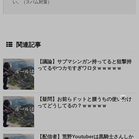
い。（スパム対策）
関連記事
【議論】サブマシンガン持ってると狙撃持
ってるやつカモすぎワロタｗｗｗｗｗ
閉
【疑問】お前らドットと腰うちの使い分け
ってどうしてるの？ｗｗｗｗｗ
じ
る
【配信者】荒野Youtuberは黒騎士さんしか