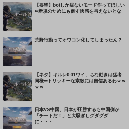
【要望】botしか居ないモード作ってほしい
⇐新規のためにも倒す快感を与えないとな
荒野行動ってオワコン化してしまったん？
【ネタ】キルレ0.01ワイ、ちな動きは猛者
同様⇐トリッキーな索敵には自信あるわｗｗ
ｗｗ
日本VS中国、日本が圧勝するも中国側が
「チートだ！」と大騒ぎしグダグダ
に・・・