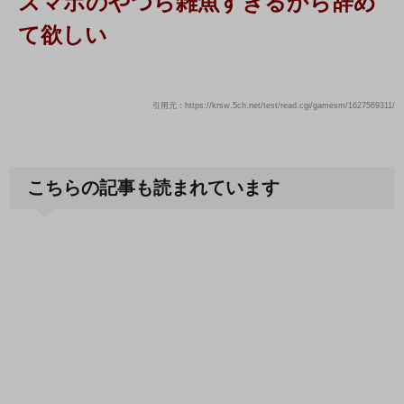
スマホのやつら雑魚すぎるから辞め
て欲しい
引用元：https://krsw.5ch.net/test/read.cgi/gamesm/1627569311/
こちらの記事も読まれています