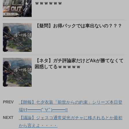
ｗｗｗｗｗｗ
【疑問】お得パックでは車出ないの？？？
【ネタ】ガチ評論家だけどAkが勝てなくて
困惑してるｗｗｗｗｗ
PREV
【朗報】七夕衣装「前世からの約束」シリーズ本日登
場ｷﾀ━━━(ﾟ∀ﾟ)━━━!!
NEXT
【議論】ジェスコ通常栄光ガチャに移されるとか最初
から言えよ・・・・