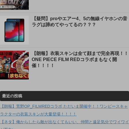
【疑問】proやエアー4、5の無線イヤホンの音
ラグは諦めてやってるの？？？
【朗報】衣装スキンは全て顔まで完全再現！！
ONE PIECE FILM REDコラボまもなく開
催！！！！
最近の投稿
【朗報】荒野OP_FILMREDコラボ ただいま開催中！！ワンピースキャ
ラクターの衣装スキンが大量登場！！！！
【ネタ】俺からしたら敵が出なくてもいい、仲間と遠足気分でワイワイ