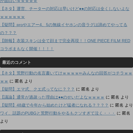
が面白いｗｗｗｗｗ
【ネタ】運営、チーターの対応は早いけど●●の対応は全くしないよな
ｗｗｗｗｗｗ
【疑問】proやエアー4、5の無線イヤホンの音ラグは諦めてやってる
の？？？
【朗報】衣装スキンは全て顔まで完全再現！！ONE PIECE FILM RED
コラボまもなく開催！！！！
最近のコメント
【ネタ】荒野行動の名言書いてけｗｗｗｗ⇐みんなの回答がコチラｗｗ
ｗｗ
に
匿名
より
【疑問】エマ式、クエ式ってなに？？？
に
匿名
より
【議論】通常が過疎った理由は●●のせいだよなｗｗｗｗ
に
匿名
より
【疑問】48歳で今年から始めたけど猛者になれる？？？？
に
匿名
より
ワイ、話題のPUBGと荒野行動をやるもクソすぎて泣く・・・
に
匿名
より